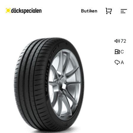
Butiken
72
C
A