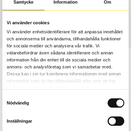
Samtycke
Information
Om
Däcktyp
Däckstorlek
Sommar
255/40 R 20 101Y
Vi använder cookies
Art nummer
Vi använder enhetsidentifierare för att anpassa innehållet
2278
och annonserna till användarna, tillhandahålla funktioner
för sociala medier och analysera vår trafik. Vi
vidarebefordrar även sådana identifierare och annan
Passar detta däck min bil?
information från din enhet till de sociala medier och
annons- och analysföretag som vi samarbetar med.
Ange registreringsnummer för att se om det däck du
Dessa kan i sin tur kombinera informationen med annan
valt passar din bilmodell. Om du köper däck som skall
information som du har tillhandahållit eller som de har
sättas på dina befintliga fälgar, se till att kolla en extra
samlat in när du har använt deras tjänster.
gång så att däck och fälg har samma dimensioner.
Samtyckesval
Ibland kan fälgen ha bytts ut under årens lopp och
Nödvändig
inte vara samma dimension som bilen hade ut från
fabrik.
Inställningar