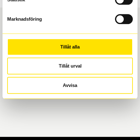
Marknadsföring
Boka och hämta hos Däckspecialen
Tillåt alla
När du beställer dina nya däck eller fälgar hos oss
levereras de direkt till någon av våra däckverkstäder i
Göteborg. Välj mellan Hisingen (Bäckebol) eller
Tillåt urval
Mölndal. I beställningen anger du datum och tid för
upphämtning eller service. När vi byter dina däck ser
Avvisa
vi till att de uppfyller alla krav för en säker körning.