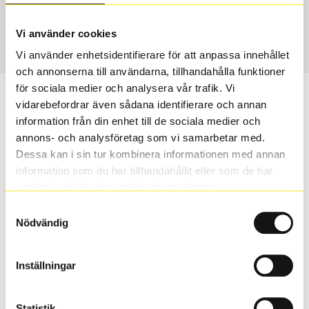
Sommar
255/45 R 20 105Y
Art nummer
Vi använder cookies
70412
Vi använder enhetsidentifierare för att anpassa innehållet
och annonserna till användarna, tillhandahålla funktioner
för sociala medier och analysera vår trafik. Vi
Passar detta däck min bil?
vidarebefordrar även sådana identifierare och annan
information från din enhet till de sociala medier och
Ange registreringsnummer för att se om det däck du
annons- och analysföretag som vi samarbetar med.
valt passar din bilmodell. Om du köper däck som skall
Dessa kan i sin tur kombinera informationen med annan
sättas på dina befintliga fälgar, se till att kolla en extra
information som du har tillhandahållit eller som de har
gång så att däck och fälg har samma dimensioner.
samlat in när du har använt deras tjänster.
Ibland kan fälgen ha bytts ut under årens lopp och
Samtyckesval
inte vara samma dimension som bilen hade ut från
Nödvändig
fabrik.
Inställningar
S
Sök
Statistik