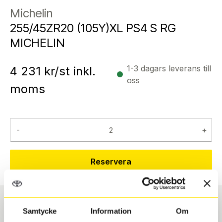
Michelin
255/45ZR20 (105Y)XL PS4 S RG
MICHELIN
1-3 dagars leverans till
4 231
kr/st inkl.
oss
moms
-
+
Reservera
Samtycke
Information
Om
Däcktyp
Däckstorlek