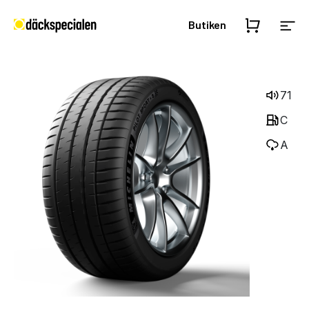
Butiken
71
C
A