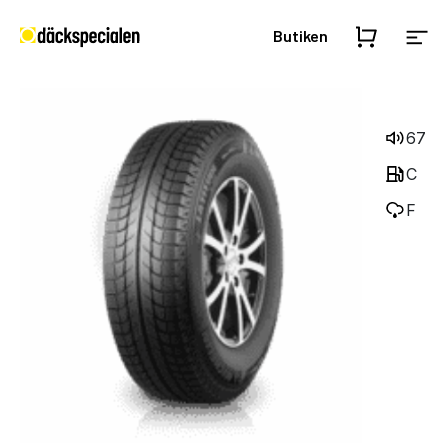
Butiken
67
C
F