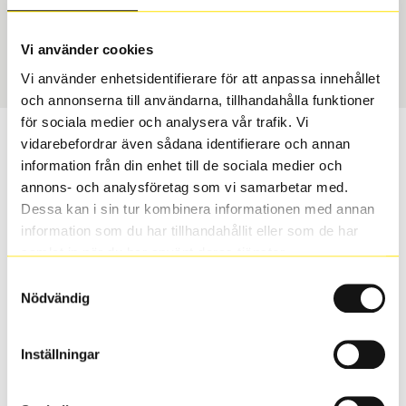
USA, 4x4 vinter
255/50 R 19 107H
Art nummer
Vi använder cookies
1920
Vi använder enhetsidentifierare för att anpassa innehållet
och annonserna till användarna, tillhandahålla funktioner
för sociala medier och analysera vår trafik. Vi
Passar detta däck min bil?
vidarebefordrar även sådana identifierare och annan
information från din enhet till de sociala medier och
annons- och analysföretag som vi samarbetar med.
Ange registreringsnummer för att se om det däck du
Dessa kan i sin tur kombinera informationen med annan
valt passar din bilmodell. Om du köper däck som skall
information som du har tillhandahållit eller som de har
sättas på dina befintliga fälgar, se till att kolla en extra
samlat in när du har använt deras tjänster.
gång så att däck och fälg har samma dimensioner.
Ibland kan fälgen ha bytts ut under årens lopp och
Samtyckesval
inte vara samma dimension som bilen hade ut från
Nödvändig
fabrik.
Inställningar
S
Sök