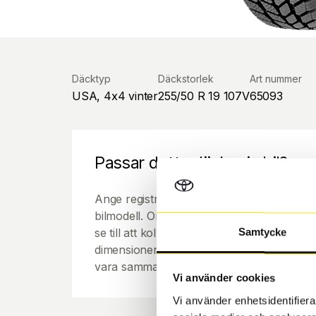
Däcktyp
Däckstorlek
Art nummer
USA, 4x4 vinter
255/50 R 19 107V
65093
Passar detta däck min bil?
Ange registreringsnummer för att se om de
bilmodell. Om du köper däck som skall sätta
se till att kolla en extra gång så att däck
Samtycke
dimensioner. Ibland kan fälgen ha bytts ut
vara samma dimension som bilen hade ut f
Vi använder cookies
Vi använder enhetsidentifierar