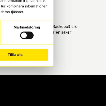
n information från din enhet
 tur kombinera informationen
deras tjänster.
öteborg. Välj mellan Hisingen (Bäckebol) eller
Marknadsföring
ll att de uppfyller alla krav för en säker
Tillåt alla