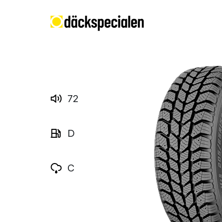
72
D
C