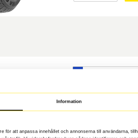
S
t däck du valt passar din
s på dina befintliga fälgar,
 och fälg har samma
Information
 under årens lopp och inte
rån fabrik.
e för att anpassa innehållet och annonserna till användarna, tillh