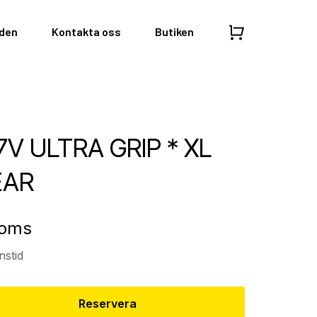
nden
Kontakta oss
Butiken
7V ULTRA GRIP * XL
EAR
moms
nstid
Reservera