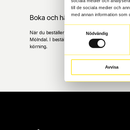
sociala medier och analysera 
till de sociala medier och a
med annan information som du 
Boka och hämta hos Däckspecia
Samtyckesval
När du beställer dina nya däck eller fälgar hos
Nödvändig
Mölndal. I beställningen anger du datum och tid 
körning.
Avvisa