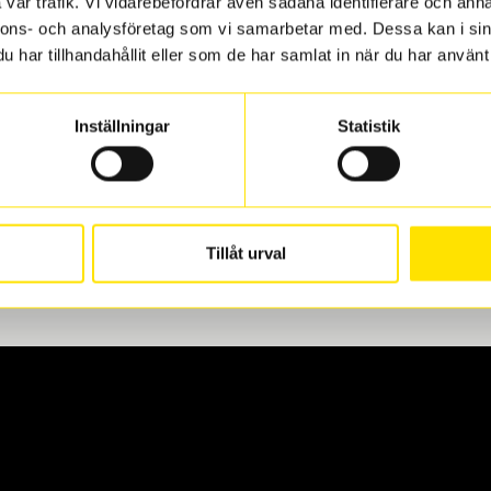
vår trafik. Vi vidarebefordrar även sådana identifierare och anna
nnons- och analysföretag som vi samarbetar med. Dessa kan i sin
har tillhandahållit eller som de har samlat in när du har använt 
len
 oss levereras de direkt till någon av våra däckverkstäder i G
Inställningar
Statistik
för upphämtning eller service. När vi byter dina däck ser vi ti
Tillåt urval