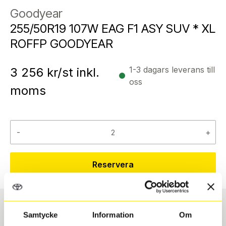
Goodyear
255/50R19 107W EAG F1 ASY SUV * XL
ROFFP GOODYEAR
1-3 dagars leverans till
3 256
kr/st inkl.
oss
moms
-
+
Reservera
Samtycke
Information
Om
Däcktyp
Däckstorlek