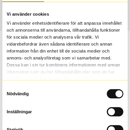
USA, 4x4
255/50 R 19 107W
Art nummer
Vi använder cookies
2285
Vi använder enhetsidentifierare för att anpassa innehållet
och annonserna till användarna, tillhandahålla funktioner
för sociala medier och analysera vår trafik. Vi
Passar detta däck min bil?
vidarebefordrar även sådana identifierare och annan
information från din enhet till de sociala medier och
Ange registreringsnummer för att se om det däck du
annons- och analysföretag som vi samarbetar med.
valt passar din bilmodell. Om du köper däck som skall
Dessa kan i sin tur kombinera informationen med annan
sättas på dina befintliga fälgar, se till att kolla en extra
information som du har tillhandahållit eller som de har
gång så att däck och fälg har samma dimensioner.
samlat in när du har använt deras tjänster.
Ibland kan fälgen ha bytts ut under årens lopp och
Samtyckesval
inte vara samma dimension som bilen hade ut från
Nödvändig
fabrik.
Inställningar
S
Sök
Statistik