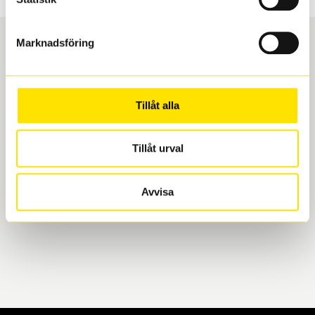
Marknadsföring
Boka och hämta hos Däckspecialen
Tillåt alla
När du beställer dina nya däck eller fälgar hos oss
levereras de direkt till någon av våra däckverkstäder i
Göteborg. Välj mellan Hisingen (Bäckebol) eller
Tillåt urval
Mölndal. I beställningen anger du datum och tid för
upphämtning eller service. När vi byter dina däck ser
Avvisa
vi till att de uppfyller alla krav för en säker körning.