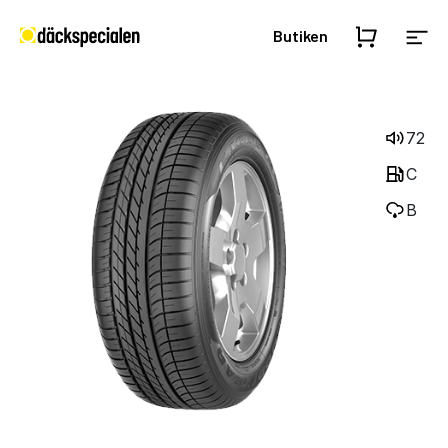
Butiken
72
C
B