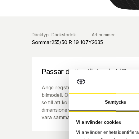
Däcktyp
Däckstorlek
Art nummer
Sommar
255/50 R 19 107Y
2635
Passar detta däck min bil?
Ange registreringsnummer för att se om de
bilmodell. Om du köper däck som skall sätta
se till att kolla en extra gång så att däck
Samtycke
dimensioner. Ibland kan fälgen ha bytts ut
vara samma dimension som bilen hade ut f
Vi använder cookies
Vi använder enhetsidentifierar