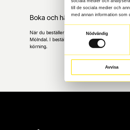
sociala medier och analysera 
till de sociala medier och a
med annan information som du 
Boka och hämta hos Däckspecia
Samtyckesval
När du beställer dina nya däck eller fälgar hos
Nödvändig
Mölndal. I beställningen anger du datum och tid 
körning.
Avvisa