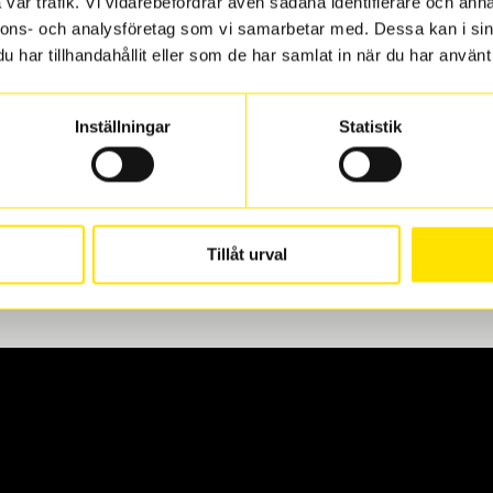
vår trafik. Vi vidarebefordrar även sådana identifierare och anna
nnons- och analysföretag som vi samarbetar med. Dessa kan i sin
har tillhandahållit eller som de har samlat in när du har använt 
len
 oss levereras de direkt till någon av våra däckverkstäder i G
Inställningar
Statistik
för upphämtning eller service. När vi byter dina däck ser vi ti
Tillåt urval