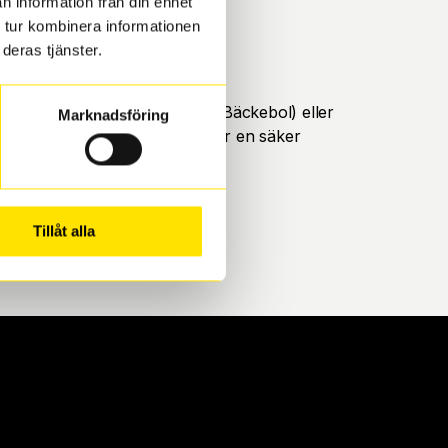
n information från din enhet
 tur kombinera informationen
deras tjänster.
öteborg. Välj mellan Hisingen (Bäckebol) eller
Marknadsföring
ll att de uppfyller alla krav för en säker
Tillåt alla