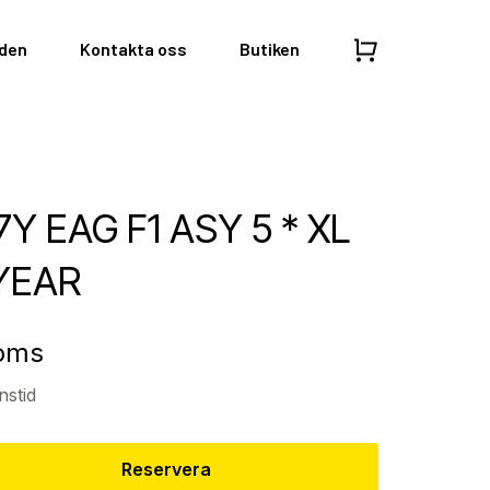
nden
Kontakta oss
Butiken
7Y EAG F1 ASY 5 * XL
YEAR
moms
nstid
Reservera