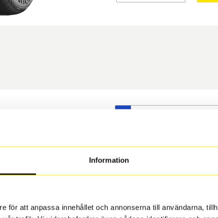
S
t däck du valt passar din
s på dina befintliga fälgar,
 och fälg har samma
Information
 under årens lopp och inte
rån fabrik.
e för att anpassa innehållet och annonserna till användarna, tillh