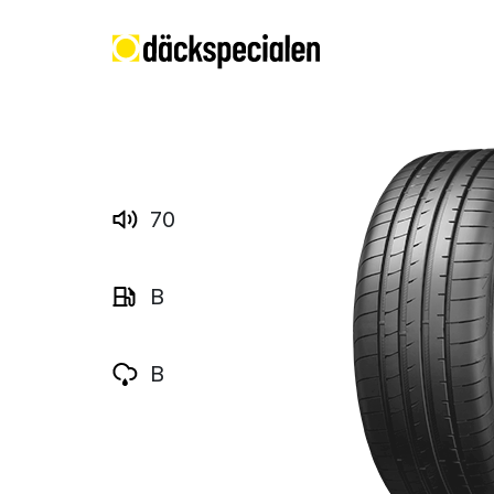
70
B
B