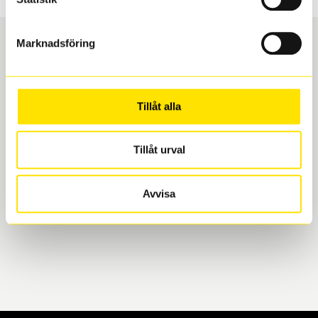
Marknadsföring
Boka och hämta hos Däckspecialen
Tillåt alla
När du beställer dina nya däck eller fälgar hos oss
levereras de direkt till någon av våra däckverkstäder i
Göteborg. Välj mellan Hisingen (Bäckebol) eller
Tillåt urval
Mölndal. I beställningen anger du datum och tid för
upphämtning eller service. När vi byter dina däck ser
Avvisa
vi till att de uppfyller alla krav för en säker körning.