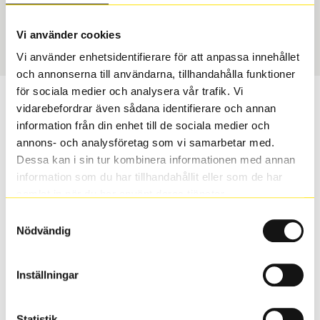
USA, 4x4
255/55 R 18 105H
Art nummer
Vi använder cookies
75281
Vi använder enhetsidentifierare för att anpassa innehållet
och annonserna till användarna, tillhandahålla funktioner
för sociala medier och analysera vår trafik. Vi
Passar detta däck min bil?
vidarebefordrar även sådana identifierare och annan
information från din enhet till de sociala medier och
Ange registreringsnummer för att se om det däck du
annons- och analysföretag som vi samarbetar med.
valt passar din bilmodell. Om du köper däck som skall
Dessa kan i sin tur kombinera informationen med annan
sättas på dina befintliga fälgar, se till att kolla en extra
information som du har tillhandahållit eller som de har
gång så att däck och fälg har samma dimensioner.
samlat in när du har använt deras tjänster.
Ibland kan fälgen ha bytts ut under årens lopp och
Samtyckesval
inte vara samma dimension som bilen hade ut från
Nödvändig
fabrik.
Inställningar
S
Sök
Statistik