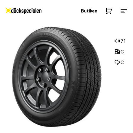
Butiken
71
C
C