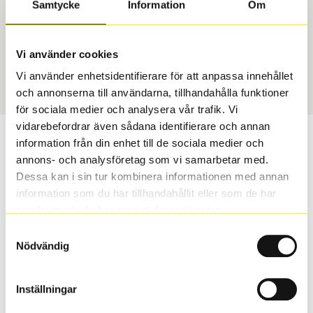
Samtycke
Information
Om
Däcktyp
Däckstorlek
Vinter
255/60 R 18 112H
Vi använder cookies
Art nummer
Vi använder enhetsidentifierare för att anpassa innehållet
1545
och annonserna till användarna, tillhandahålla funktioner
för sociala medier och analysera vår trafik. Vi
vidarebefordrar även sådana identifierare och annan
Passar detta däck min bil?
information från din enhet till de sociala medier och
annons- och analysföretag som vi samarbetar med.
Ange registreringsnummer för att se om det däck du
Dessa kan i sin tur kombinera informationen med annan
valt passar din bilmodell. Om du köper däck som skall
information som du har tillhandahållit eller som de har
sättas på dina befintliga fälgar, se till att kolla en extra
samlat in när du har använt deras tjänster.
gång så att däck och fälg har samma dimensioner.
Samtyckesval
Ibland kan fälgen ha bytts ut under årens lopp och
Nödvändig
inte vara samma dimension som bilen hade ut från
fabrik.
Inställningar