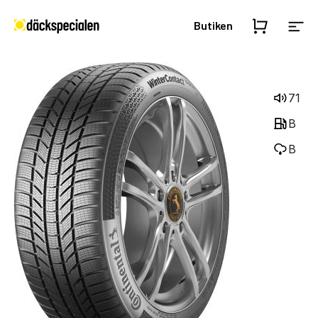
Butiken
71
B
B