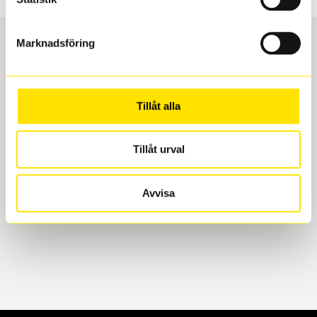
Marknadsföring
Boka och hämta hos Däckspecialen
Tillåt alla
När du beställer dina nya däck eller fälgar hos oss
levereras de direkt till någon av våra däckverkstäder i
Göteborg. Välj mellan Hisingen (Bäckebol) eller
Tillåt urval
Mölndal. I beställningen anger du datum och tid för
upphämtning eller service. När vi byter dina däck ser
Avvisa
vi till att de uppfyller alla krav för en säker körning.