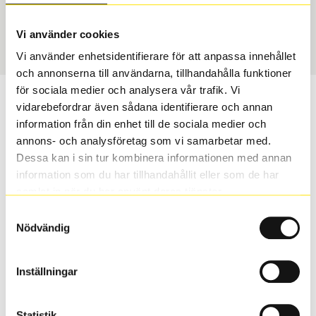
USA, 4x4 vinter
255/60 R 18 112T
Art nummer
Vi använder cookies
65086
Vi använder enhetsidentifierare för att anpassa innehållet
och annonserna till användarna, tillhandahålla funktioner
för sociala medier och analysera vår trafik. Vi
Passar detta däck min bil?
vidarebefordrar även sådana identifierare och annan
information från din enhet till de sociala medier och
Ange registreringsnummer för att se om det däck du
annons- och analysföretag som vi samarbetar med.
valt passar din bilmodell. Om du köper däck som skall
Dessa kan i sin tur kombinera informationen med annan
sättas på dina befintliga fälgar, se till att kolla en extra
information som du har tillhandahållit eller som de har
gång så att däck och fälg har samma dimensioner.
samlat in när du har använt deras tjänster.
Ibland kan fälgen ha bytts ut under årens lopp och
Samtyckesval
inte vara samma dimension som bilen hade ut från
Nödvändig
fabrik.
Inställningar
S
Sök
Statistik