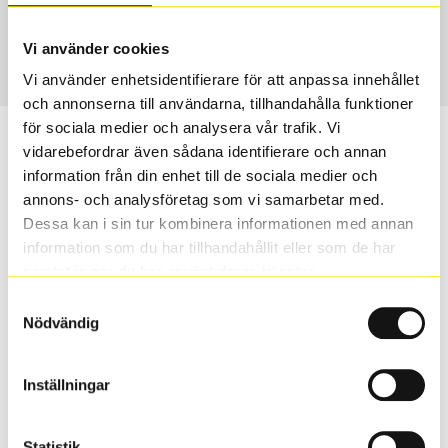
USA, 4x4 vinter
255/60 R 18 112T
Art nummer
Vi använder cookies
2062
Vi använder enhetsidentifierare för att anpassa innehållet
och annonserna till användarna, tillhandahålla funktioner
för sociala medier och analysera vår trafik. Vi
Passar detta däck min bil?
vidarebefordrar även sådana identifierare och annan
information från din enhet till de sociala medier och
Ange registreringsnummer för att se om det däck du
annons- och analysföretag som vi samarbetar med.
valt passar din bilmodell. Om du köper däck som skall
Dessa kan i sin tur kombinera informationen med annan
sättas på dina befintliga fälgar, se till att kolla en extra
information som du har tillhandahållit eller som de har
gång så att däck och fälg har samma dimensioner.
samlat in när du har använt deras tjänster.
Ibland kan fälgen ha bytts ut under årens lopp och
Samtyckesval
inte vara samma dimension som bilen hade ut från
Nödvändig
fabrik.
Inställningar
S
Sök
Statistik