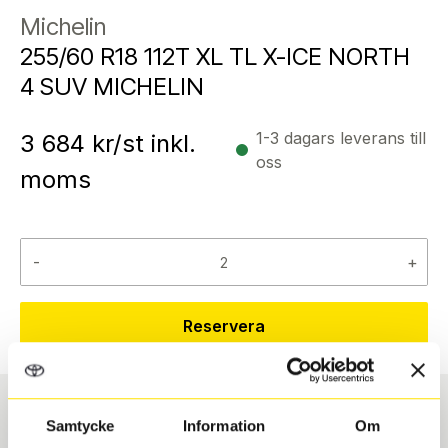
Michelin
255/60 R18 112T XL TL X-ICE NORTH
4 SUV MICHELIN
1-3 dagars leverans till
3 684
kr/st inkl.
oss
moms
-
+
Reservera
Samtycke
Information
Om
Däcktyp
Däckstorlek