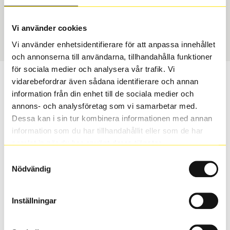
USA, 4x4 vinter
255/65 R 17 110T
Art nummer
Vi använder cookies
2074
Vi använder enhetsidentifierare för att anpassa innehållet
och annonserna till användarna, tillhandahålla funktioner
för sociala medier och analysera vår trafik. Vi
Passar detta däck min bil?
vidarebefordrar även sådana identifierare och annan
information från din enhet till de sociala medier och
annons- och analysföretag som vi samarbetar med.
Ange registreringsnummer för att se om det däck du
Dessa kan i sin tur kombinera informationen med annan
valt passar din bilmodell. Om du köper däck som skall
information som du har tillhandahållit eller som de har
sättas på dina befintliga fälgar, se till att kolla en extra
samlat in när du har använt deras tjänster.
gång så att däck och fälg har samma dimensioner.
Ibland kan fälgen ha bytts ut under årens lopp och
Samtyckesval
inte vara samma dimension som bilen hade ut från
Nödvändig
fabrik.
Inställningar
S
Sök