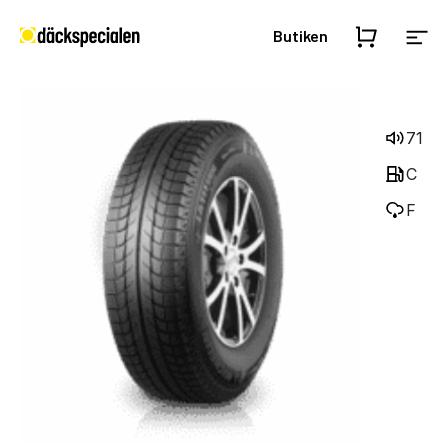
Butiken
71
C
F