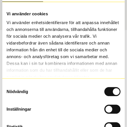
USA, 4x4
255/65 R 17 114H
Art nummer
Vi använder cookies
2349
Vi använder enhetsidentifierare för att anpassa innehållet
och annonserna till användarna, tillhandahålla funktioner
för sociala medier och analysera vår trafik. Vi
Passar detta däck min bil?
vidarebefordrar även sådana identifierare och annan
information från din enhet till de sociala medier och
Ange registreringsnummer för att se om det däck du
annons- och analysföretag som vi samarbetar med.
valt passar din bilmodell. Om du köper däck som skall
Dessa kan i sin tur kombinera informationen med annan
sättas på dina befintliga fälgar, se till att kolla en extra
information som du har tillhandahållit eller som de har
gång så att däck och fälg har samma dimensioner.
samlat in när du har använt deras tjänster.
Ibland kan fälgen ha bytts ut under årens lopp och
Samtyckesval
inte vara samma dimension som bilen hade ut från
Nödvändig
fabrik.
Inställningar
S
Sök
Statistik