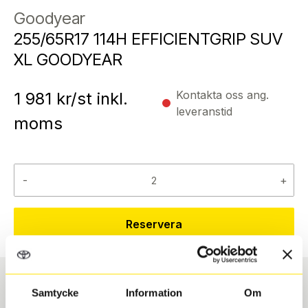
Goodyear
255/65R17 114H EFFICIENTGRIP SUV
XL GOODYEAR
Kontakta oss ang.
1 981
kr/st inkl.
leveranstid
moms
-
+
Reservera
Samtycke
Information
Om
Däcktyp
Däckstorlek