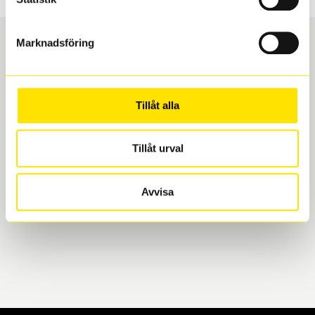
Marknadsföring
Boka och hämta hos Däckspecialen
Tillåt alla
När du beställer dina nya däck eller fälgar hos oss
levereras de direkt till någon av våra däckverkstäder i
Göteborg. Välj mellan Hisingen (Bäckebol) eller
Tillåt urval
Mölndal. I beställningen anger du datum och tid för
upphämtning eller service. När vi byter dina däck ser
Avvisa
vi till att de uppfyller alla krav för en säker körning.