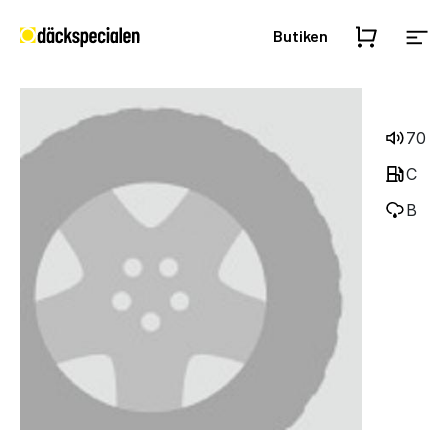
Butiken
70
C
B