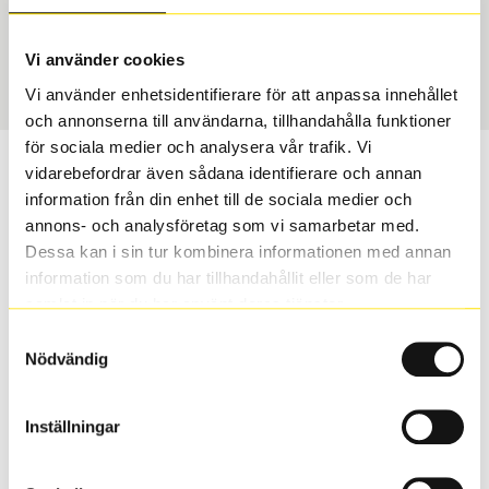
USA, 4x4 vinter
255/65 R 17 114T
Art nummer
Vi använder cookies
1892
Vi använder enhetsidentifierare för att anpassa innehållet
och annonserna till användarna, tillhandahålla funktioner
för sociala medier och analysera vår trafik. Vi
Passar detta däck min bil?
vidarebefordrar även sådana identifierare och annan
information från din enhet till de sociala medier och
annons- och analysföretag som vi samarbetar med.
Ange registreringsnummer för att se om det däck du
Dessa kan i sin tur kombinera informationen med annan
valt passar din bilmodell. Om du köper däck som skall
information som du har tillhandahållit eller som de har
sättas på dina befintliga fälgar, se till att kolla en extra
samlat in när du har använt deras tjänster.
gång så att däck och fälg har samma dimensioner.
Ibland kan fälgen ha bytts ut under årens lopp och
Samtyckesval
inte vara samma dimension som bilen hade ut från
Nödvändig
fabrik.
Inställningar
S
Sök