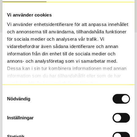
USA, 4x4
255/65 R 19 114Q
Art nummer
Vi använder cookies
2257
Vi använder enhetsidentifierare för att anpassa innehållet
och annonserna till användarna, tillhandahålla funktioner
för sociala medier och analysera vår trafik. Vi
Passar detta däck min bil?
vidarebefordrar även sådana identifierare och annan
information från din enhet till de sociala medier och
Ange registreringsnummer för att se om det däck du
annons- och analysföretag som vi samarbetar med.
valt passar din bilmodell. Om du köper däck som skall
Dessa kan i sin tur kombinera informationen med annan
sättas på dina befintliga fälgar, se till att kolla en extra
information som du har tillhandahållit eller som de har
gång så att däck och fälg har samma dimensioner.
samlat in när du har använt deras tjänster.
Ibland kan fälgen ha bytts ut under årens lopp och
Samtyckesval
inte vara samma dimension som bilen hade ut från
Nödvändig
fabrik.
Inställningar
S
Sök
Statistik