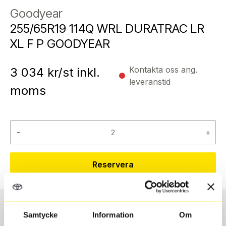
Goodyear
255/65R19 114Q WRL DURATRAC LR
XL F P GOODYEAR
Kontakta oss ang.
3 034
kr/st inkl.
leveranstid
moms
-
+
Reservera
Samtycke
Information
Om
Däcktyp
Däckstorlek