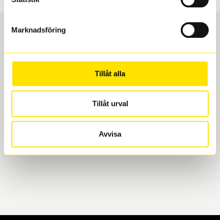
Marknadsföring
Boka och hämta hos Däckspecialen
Tillåt alla
När du beställer dina nya däck eller fälgar hos oss
levereras de direkt till någon av våra däckverkstäder i
Göteborg. Välj mellan Hisingen (Bäckebol) eller
Tillåt urval
Mölndal. I beställningen anger du datum och tid för
upphämtning eller service. När vi byter dina däck ser
Avvisa
vi till att de uppfyller alla krav för en säker körning.