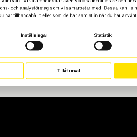
vår trafik. Vi vidarebefordrar även sådana identifierare och anna
nnons- och analysföretag som vi samarbetar med. Dessa kan i sin
har tillhandahållit eller som de har samlat in när du har använt 
len
 oss levereras de direkt till någon av våra däckverkstäder i G
Inställningar
Statistik
för upphämtning eller service. När vi byter dina däck ser vi ti
Tillåt urval