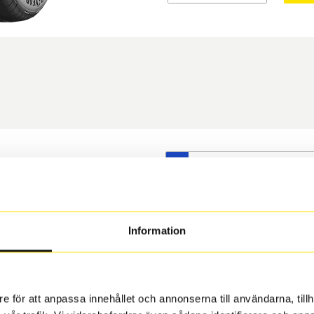
S
t däck du valt passar din
s på dina befintliga fälgar,
 och fälg har samma
Information
 under årens lopp och inte
rån fabrik.
e för att anpassa innehållet och annonserna till användarna, tillh