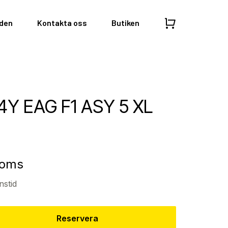
nden
Kontakta oss
Butiken
4Y EAG F1 ASY 5 XL
moms
nstid
Reservera