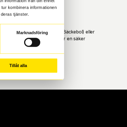
n information från din enhet
 tur kombinera informationen
deras tjänster.
öteborg. Välj mellan Hisingen (Bäckebol) eller
Marknadsföring
ll att de uppfyller alla krav för en säker
Tillåt alla