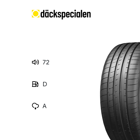
72
D
A