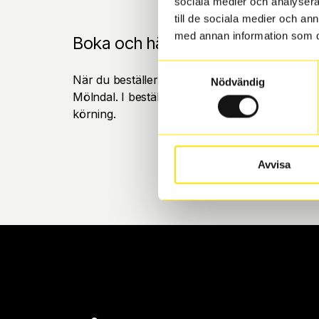
sociala medier och analysera 
till de sociala medier och a
med annan information som du 
Boka och hämta hos Däckspecia
Samtyckesval
När du beställer dina nya däck eller fälgar hos
Nödvändig
Mölndal. I beställningen anger du datum och tid 
körning.
Avvisa