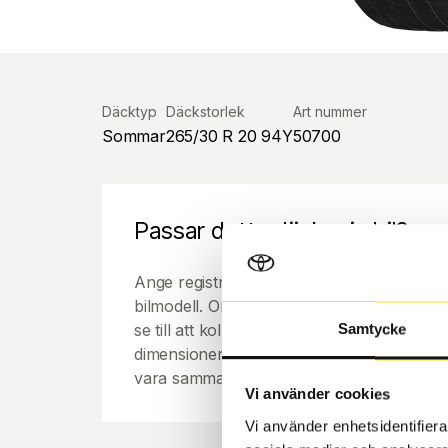
Däcktyp
Däckstorlek
Art nummer
Sommar
265/30 R 20 94Y
50700
Passar detta däck min bil?
Ange registreringsnummer för att se om de
bilmodell. Om du köper däck som skall sätta
se till att kolla en extra gång så att däck
Samtycke
dimensioner. Ibland kan fälgen ha bytts ut
vara samma dimension som bilen hade ut f
Vi använder cookies
Vi använder enhetsidentifierar