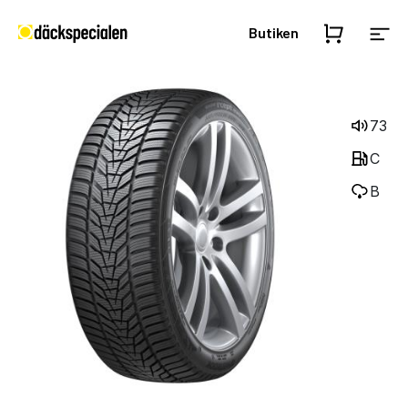
Butiken
73
C
B