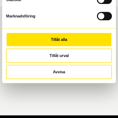
Marknadsföring
Boka och hämta hos Däckspecialen
Tillåt alla
När du beställer dina nya däck eller fälgar hos oss
levereras de direkt till någon av våra däckverkstäder i
Göteborg. Välj mellan Hisingen (Bäckebol) eller
Tillåt urval
Mölndal. I beställningen anger du datum och tid för
upphämtning eller service. När vi byter dina däck ser
Avvisa
vi till att de uppfyller alla krav för en säker körning.