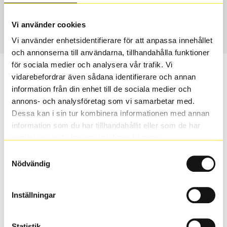
Vinter
265/35 R 18 97V
Art nummer
Vi använder cookies
1330
Vi använder enhetsidentifierare för att anpassa innehållet
och annonserna till användarna, tillhandahålla funktioner
för sociala medier och analysera vår trafik. Vi
Passar detta däck min bil?
vidarebefordrar även sådana identifierare och annan
information från din enhet till de sociala medier och
Ange registreringsnummer för att se om det däck du
annons- och analysföretag som vi samarbetar med.
valt passar din bilmodell. Om du köper däck som skall
Dessa kan i sin tur kombinera informationen med annan
sättas på dina befintliga fälgar, se till att kolla en extra
information som du har tillhandahållit eller som de har
gång så att däck och fälg har samma dimensioner.
samlat in när du har använt deras tjänster.
Ibland kan fälgen ha bytts ut under årens lopp och
Samtyckesval
inte vara samma dimension som bilen hade ut från
Nödvändig
fabrik.
Inställningar
S
Sök
Statistik