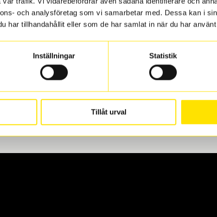
vår trafik. Vi vidarebefordrar även sådana identifierare och anna
nnons- och analysföretag som vi samarbetar med. Dessa kan i sin
har tillhandahållit eller som de har samlat in när du har använt 
len
 oss levereras de direkt till någon av våra däckverkstäder i G
Inställningar
Statistik
för upphämtning eller service. När vi byter dina däck ser vi ti
Tillåt urval