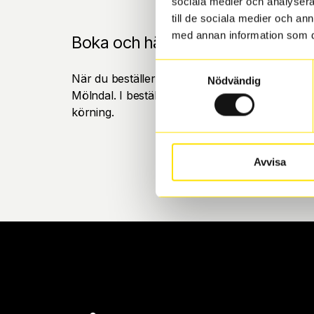
sociala medier och analysera 
till de sociala medier och a
med annan information som du 
Boka och hämta hos Däckspecia
Samtyckesval
När du beställer dina nya däck eller fälgar hos
Nödvändig
Mölndal. I beställningen anger du datum och tid 
körning.
Avvisa