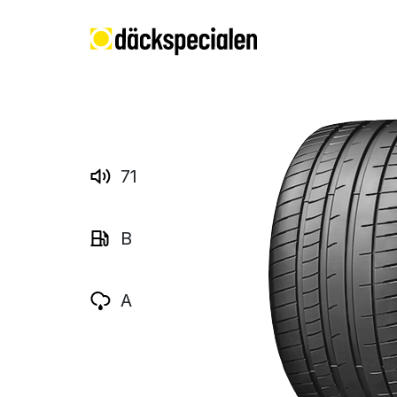
71
B
A