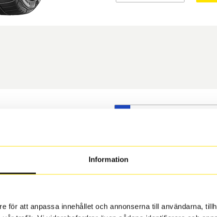
S
t däck du valt passar din
s på dina befintliga fälgar,
 och fälg har samma
Information
 under årens lopp och inte
rån fabrik.
e för att anpassa innehållet och annonserna till användarna, tillh