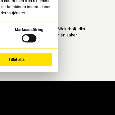
n information från din enhet
 tur kombinera informationen
deras tjänster.
öteborg. Välj mellan Hisingen (Bäckebol) eller
Marknadsföring
ll att de uppfyller alla krav för en säker
Tillåt alla