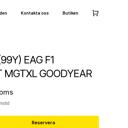
nden
Kontakta oss
Butiken
99Y) EAG F1
T MGTXL GOODYEAR
moms
nstid
Reservera