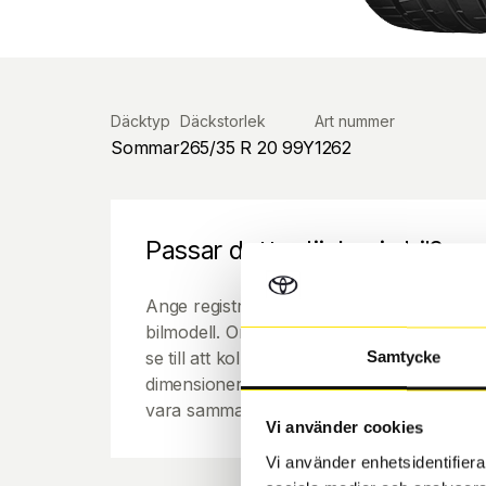
Däcktyp
Däckstorlek
Art nummer
Sommar
265/35 R 20 99Y
1262
Passar detta däck min bil?
Ange registreringsnummer för att se om de
bilmodell. Om du köper däck som skall sätta
se till att kolla en extra gång så att däck
Samtycke
dimensioner. Ibland kan fälgen ha bytts ut
vara samma dimension som bilen hade ut f
Vi använder cookies
Vi använder enhetsidentifierar