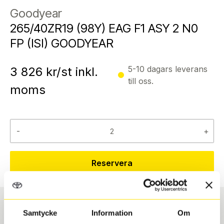
Goodyear
265/40ZR19 (98Y) EAG F1 ASY 2 N0
FP (ISI) GOODYEAR
5-10 dagars leverans
3 826
kr/st inkl.
till oss.
moms
-
+
Reservera
Samtycke
Information
Om
Däcktyp
Däckstorlek