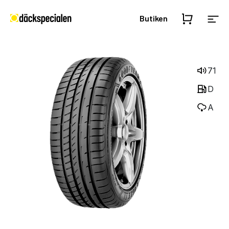
Butiken
71
D
A