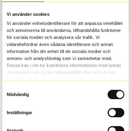
Sommar
265/40 R 19 98Y
Art nummer
Vi använder cookies
2643
Vi använder enhetsidentifierare för att anpassa innehållet
och annonserna till användarna, tillhandahålla funktioner
för sociala medier och analysera vår trafik. Vi
Passar detta däck min bil?
vidarebefordrar även sådana identifierare och annan
information från din enhet till de sociala medier och
Ange registreringsnummer för att se om det däck du
annons- och analysföretag som vi samarbetar med.
valt passar din bilmodell. Om du köper däck som skall
Dessa kan i sin tur kombinera informationen med annan
sättas på dina befintliga fälgar, se till att kolla en extra
information som du har tillhandahållit eller som de har
gång så att däck och fälg har samma dimensioner.
samlat in när du har använt deras tjänster.
Ibland kan fälgen ha bytts ut under årens lopp och
Samtyckesval
inte vara samma dimension som bilen hade ut från
Nödvändig
fabrik.
Inställningar
S
Sök
Statistik