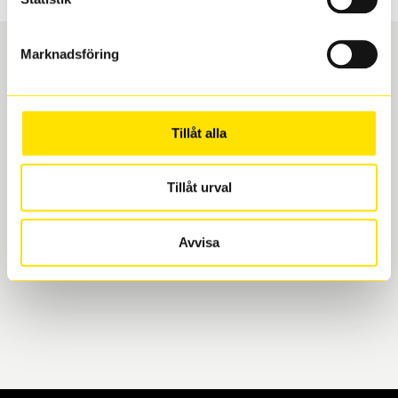
Marknadsföring
Boka och hämta hos Däckspecialen
Tillåt alla
När du beställer dina nya däck eller fälgar hos oss
levereras de direkt till någon av våra däckverkstäder i
Göteborg. Välj mellan Hisingen (Bäckebol) eller
Tillåt urval
Mölndal. I beställningen anger du datum och tid för
upphämtning eller service. När vi byter dina däck ser
Avvisa
vi till att de uppfyller alla krav för en säker körning.