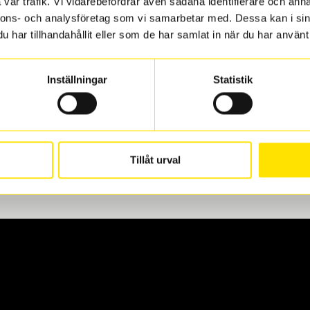
vår trafik. Vi vidarebefordrar även sådana identifierare och anna
nnons- och analysföretag som vi samarbetar med. Dessa kan i sin
har tillhandahållit eller som de har samlat in när du har använt 
len
 oss levereras de direkt till någon av våra däckverkstäder i G
Inställningar
Statistik
för upphämtning eller service. När vi byter dina däck ser vi ti
Tillåt urval