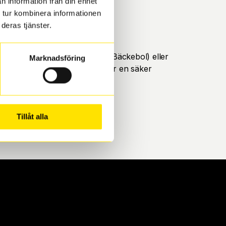
n information från din enhet
 tur kombinera informationen
deras tjänster.
öteborg. Välj mellan Hisingen (Bäckebol) eller
Marknadsföring
ll att de uppfyller alla krav för en säker
Tillåt alla