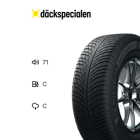
71
C
C