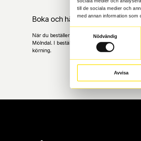
sociala medier och analysera 
till de sociala medier och a
med annan information som du 
Boka och hämta hos Däckspecia
Samtyckesval
När du beställer dina nya däck eller fälgar hos
Nödvändig
Mölndal. I beställningen anger du datum och tid 
körning.
Avvisa