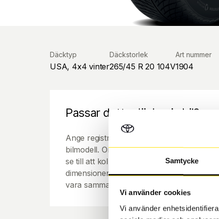
Däcktyp
Däckstorlek
Art nummer
USA, 4x4 vinter
265/45 R 20 104V
1904
Passar detta däck min bil?
Ange registreringsnummer för att se om de
bilmodell. Om du köper däck som skall sätta
se till att kolla en extra gång så att däck
Samtycke
dimensioner. Ibland kan fälgen ha bytts ut
vara samma dimension som bilen hade ut f
Vi använder cookies
Vi använder enhetsidentifierar