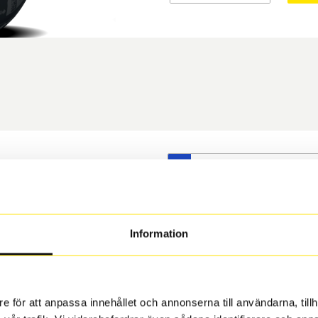
S
t däck du valt passar din
s på dina befintliga fälgar,
 och fälg har samma
Information
 under årens lopp och inte
rån fabrik.
e för att anpassa innehållet och annonserna till användarna, tillh