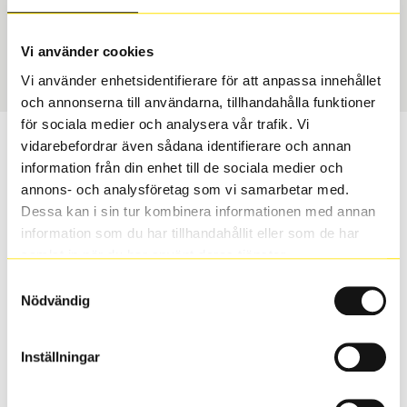
Däcktyp
Däckstorlek
USA, 4x4 vinter
265/50 R 19 110H
Art nummer
Vi använder cookies
1930
Vi använder enhetsidentifierare för att anpassa innehållet
och annonserna till användarna, tillhandahålla funktioner
för sociala medier och analysera vår trafik. Vi
Passar detta däck min bil?
vidarebefordrar även sådana identifierare och annan
information från din enhet till de sociala medier och
annons- och analysföretag som vi samarbetar med.
Ange registreringsnummer för att se om det däck du
Dessa kan i sin tur kombinera informationen med annan
valt passar din bilmodell. Om du köper däck som skall
information som du har tillhandahållit eller som de har
sättas på dina befintliga fälgar, se till att kolla en extra
samlat in när du har använt deras tjänster.
gång så att däck och fälg har samma dimensioner.
Ibland kan fälgen ha bytts ut under årens lopp och
Samtyckesval
Nödvändig
inte vara samma dimension som bilen hade ut från
fabrik.
Inställningar
S
Sök