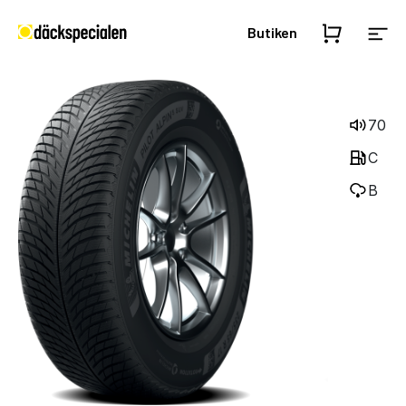
Butiken
70
C
B