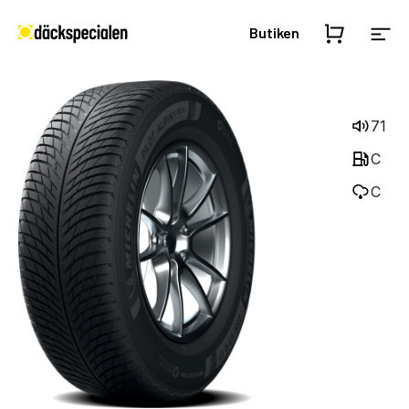
Butiken
71
C
C