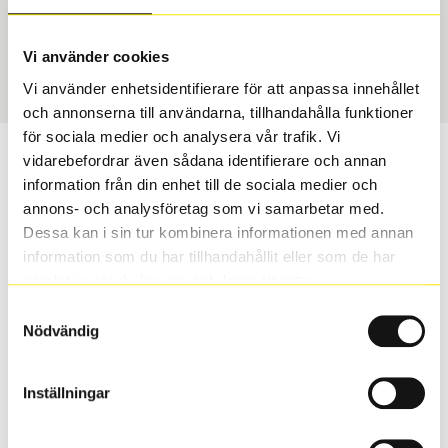
Däcktyp
Däckstorlek
USA, 4x4 vinter
265/55 R 19 113H
Art nummer
Vi använder cookies
1865
Vi använder enhetsidentifierare för att anpassa innehållet
och annonserna till användarna, tillhandahålla funktioner
för sociala medier och analysera vår trafik. Vi
Passar detta däck min bil?
vidarebefordrar även sådana identifierare och annan
information från din enhet till de sociala medier och
annons- och analysföretag som vi samarbetar med.
Ange registreringsnummer för att se om det däck du
Dessa kan i sin tur kombinera informationen med annan
valt passar din bilmodell. Om du köper däck som skall
information som du har tillhandahållit eller som de har
sättas på dina befintliga fälgar, se till att kolla en extra
samlat in när du har använt deras tjänster.
gång så att däck och fälg har samma dimensioner.
Ibland kan fälgen ha bytts ut under årens lopp och
Samtyckesval
Nödvändig
inte vara samma dimension som bilen hade ut från
fabrik.
Inställningar
S
Sök