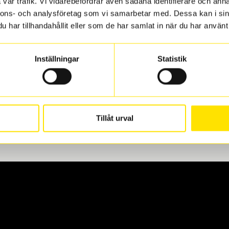
vår trafik. Vi vidarebefordrar även sådana identifierare och anna
nnons- och analysföretag som vi samarbetar med. Dessa kan i sin
har tillhandahållit eller som de har samlat in när du har använt 
len
 oss levereras de direkt till någon av våra däckverkstäder i G
Inställningar
Statistik
för upphämtning eller service. När vi byter dina däck ser vi ti
Tillåt urval