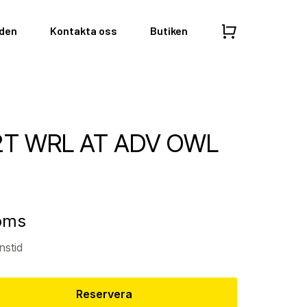
nden
Kontakta oss
Butiken
12T WRL AT ADV OWL
moms
nstid
Reservera