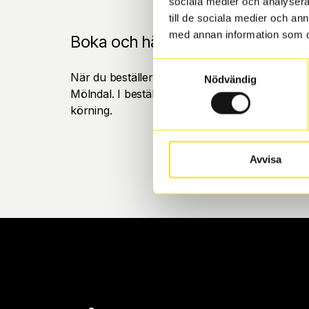
sociala medier och analysera 
till de sociala medier och a
med annan information som du 
Boka och hämta hos Däckspecia
Samtyckesval
När du beställer dina nya däck eller fälgar hos
Nödvändig
Mölndal. I beställningen anger du datum och tid 
körning.
Avvisa