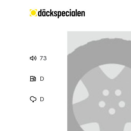
73
D
D