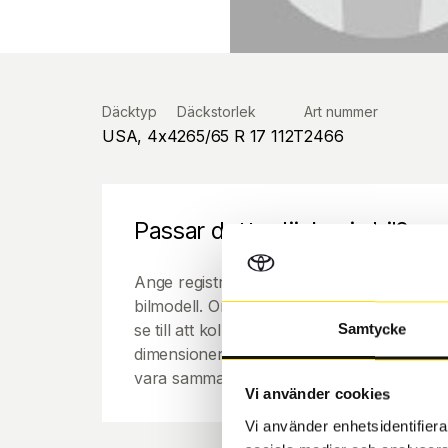
Däcktyp
Däckstorlek
Art nummer
USA, 4x4
265/65 R 17 112T
2466
Passar detta däck min bil?
Ange registreringsnummer för att se om de
bilmodell. Om du köper däck som skall sätta
se till att kolla en extra gång så att däck
Samtycke
dimensioner. Ibland kan fälgen ha bytts ut
vara samma dimension som bilen hade ut f
Vi använder cookies
Vi använder enhetsidentifierar