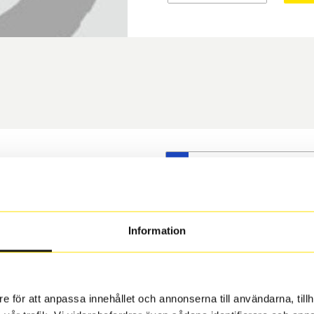
S
t däck du valt passar din
s på dina befintliga fälgar,
 och fälg har samma
Information
 under årens lopp och inte
rån fabrik.
e för att anpassa innehållet och annonserna till användarna, tillh