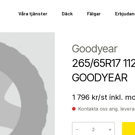
Våra tjänster
Däck
Fälgar
Erbjuda
Goodyear
265/65R17 1
GOODYEAR
1 796
kr/st inkl. 
Kontakta oss ang. levera
-
+