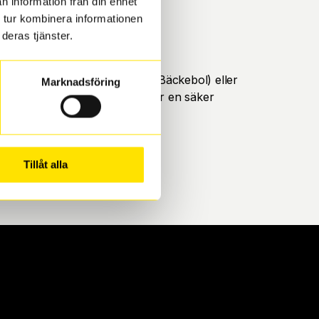
n information från din enhet
 tur kombinera informationen
deras tjänster.
öteborg. Välj mellan Hisingen (Bäckebol) eller
Marknadsföring
ll att de uppfyller alla krav för en säker
Tillåt alla