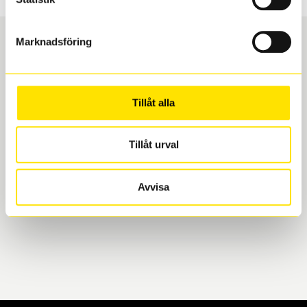
Marknadsföring
Boka och hämta hos Däckspecialen
Tillåt alla
När du beställer dina nya däck eller fälgar hos oss
levereras de direkt till någon av våra däckverkstäder i
Göteborg. Välj mellan Hisingen (Bäckebol) eller
Tillåt urval
Mölndal. I beställningen anger du datum och tid för
upphämtning eller service. När vi byter dina däck ser
Avvisa
vi till att de uppfyller alla krav för en säker körning.