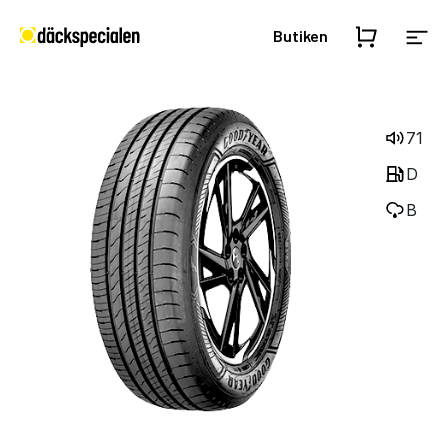
Butiken
71
D
B