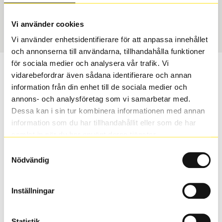
USA, 4x4
265/70 R 16 112H
Art nummer
Vi använder cookies
55434
Vi använder enhetsidentifierare för att anpassa innehållet
och annonserna till användarna, tillhandahålla funktioner
för sociala medier och analysera vår trafik. Vi
Passar detta däck min bil?
vidarebefordrar även sådana identifierare och annan
information från din enhet till de sociala medier och
Ange registreringsnummer för att se om det däck du
annons- och analysföretag som vi samarbetar med.
valt passar din bilmodell. Om du köper däck som skall
Dessa kan i sin tur kombinera informationen med annan
sättas på dina befintliga fälgar, se till att kolla en extra
information som du har tillhandahållit eller som de har
gång så att däck och fälg har samma dimensioner.
samlat in när du har använt deras tjänster.
Ibland kan fälgen ha bytts ut under årens lopp och
Samtyckesval
inte vara samma dimension som bilen hade ut från
Nödvändig
fabrik.
Inställningar
S
Sök
Statistik