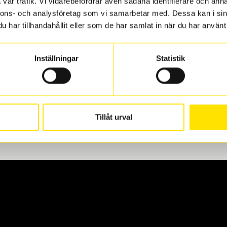
vår trafik. Vi vidarebefordrar även sådana identifierare och anna
nnons- och analysföretag som vi samarbetar med. Dessa kan i sin
har tillhandahållit eller som de har samlat in när du har använt 
len
 oss levereras de direkt till någon av våra däckverkstäder i G
Inställningar
Statistik
för upphämtning eller service. När vi byter dina däck ser vi ti
Tillåt urval