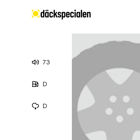
73
D
D