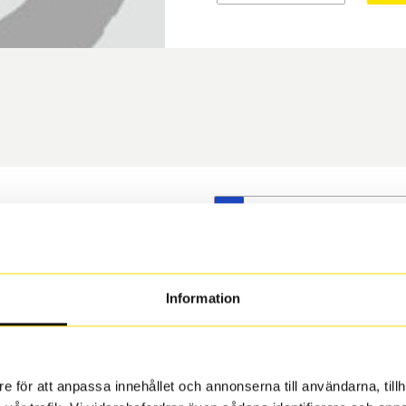
S
t däck du valt passar din
s på dina befintliga fälgar,
 och fälg har samma
Information
 under årens lopp och inte
rån fabrik.
e för att anpassa innehållet och annonserna till användarna, tillh