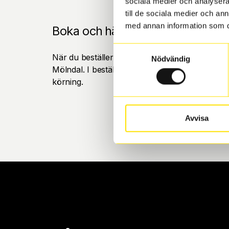
sociala medier och analysera 
till de sociala medier och a
med annan information som du 
Boka och hämta hos Däckspecia
Samtyckesval
När du beställer dina nya däck eller fälgar hos
Nödvändig
Mölndal. I beställningen anger du datum och tid 
körning.
Avvisa