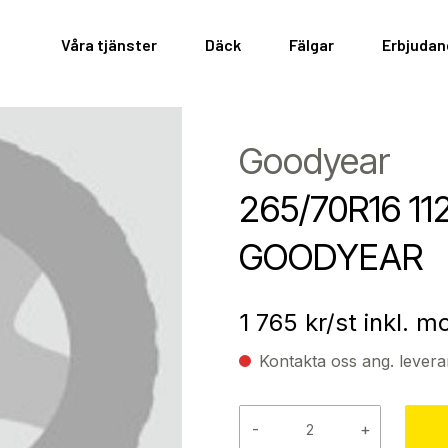
Våra tjänster
Däck
Fälgar
Erbjuda
Goodyear
265/70R16 1
GOODYEAR
1 765
kr/st inkl. 
Kontakta oss ang. levera
-
+