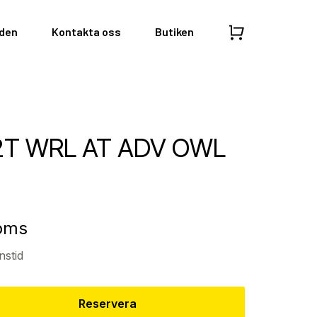
nden
Kontakta oss
Butiken
12T WRL AT ADV OWL
moms
nstid
Reservera