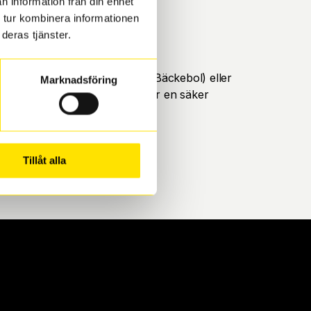
n information från din enhet
 tur kombinera informationen
deras tjänster.
öteborg. Välj mellan Hisingen (Bäckebol) eller
Marknadsföring
ll att de uppfyller alla krav för en säker
Tillåt alla