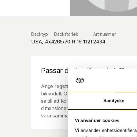
Däcktyp
Däckstorlek
Art nummer
USA, 4x4
265/70 R 16 112T
2434
Passar detta däck min bil?
Ange registreringsnummer för att se om de
bilmodell. Om du köper däck som skall sätta
se till att kolla en extra gång så att däck
Samtycke
dimensioner. Ibland kan fälgen ha bytts ut
vara samma dimension som bilen hade ut f
Vi använder cookies
Vi använder enhetsidentifierar