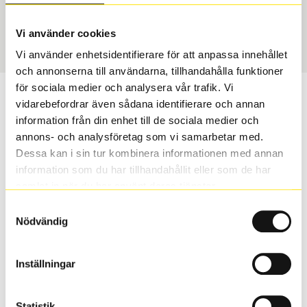
Sommar
275/35 R 20 102Y
Art nummer
Vi använder cookies
70420
Vi använder enhetsidentifierare för att anpassa innehållet
och annonserna till användarna, tillhandahålla funktioner
för sociala medier och analysera vår trafik. Vi
Passar detta däck min bil?
vidarebefordrar även sådana identifierare och annan
information från din enhet till de sociala medier och
Ange registreringsnummer för att se om det däck du
annons- och analysföretag som vi samarbetar med.
valt passar din bilmodell. Om du köper däck som skall
Dessa kan i sin tur kombinera informationen med annan
sättas på dina befintliga fälgar, se till att kolla en extra
information som du har tillhandahållit eller som de har
gång så att däck och fälg har samma dimensioner.
samlat in när du har använt deras tjänster.
Ibland kan fälgen ha bytts ut under årens lopp och
Samtyckesval
inte vara samma dimension som bilen hade ut från
Nödvändig
fabrik.
Inställningar
S
Sök
Statistik