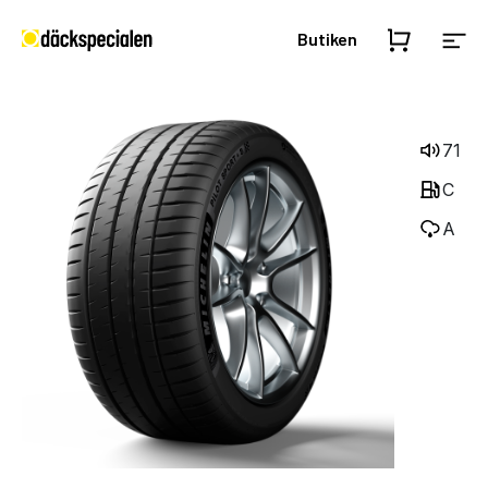
Butiken
71
C
A