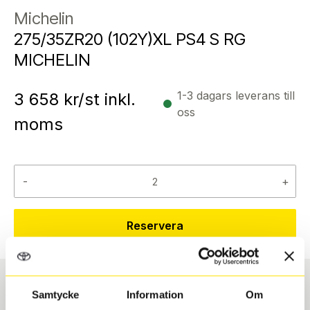
Michelin
275/35ZR20 (102Y)XL PS4 S RG
MICHELIN
1-3 dagars leverans till
3 658
kr/st inkl.
oss
moms
-
+
Reservera
Samtycke
Information
Om
Däcktyp
Däckstorlek