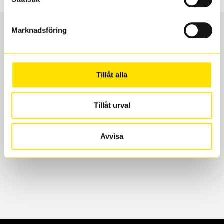
Marknadsföring
Boka och hämta hos Däckspecialen
Tillåt alla
När du beställer dina nya däck eller fälgar hos oss
levereras de direkt till någon av våra däckverkstäder i
Göteborg. Välj mellan Hisingen (Bäckebol) eller
Tillåt urval
Mölndal. I beställningen anger du datum och tid för
upphämtning eller service. När vi byter dina däck ser
Avvisa
vi till att de uppfyller alla krav för en säker körning.