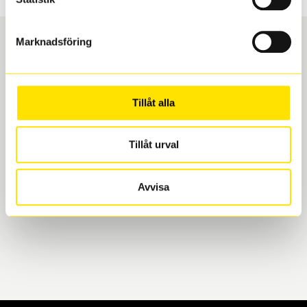
Marknadsföring
Boka och hämta hos Däckspecialen
Tillåt alla
När du beställer dina nya däck eller fälgar hos oss
levereras de direkt till någon av våra däckverkstäder i
Göteborg. Välj mellan Hisingen (Bäckebol) eller
Tillåt urval
Mölndal. I beställningen anger du datum och tid för
upphämtning eller service. När vi byter dina däck ser
Avvisa
vi till att de uppfyller alla krav för en säker körning.