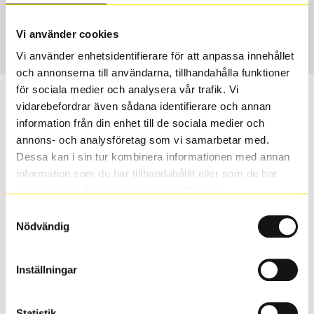
USA, 4x4 vinter
275/40 R 20 106T
Art nummer
Vi använder cookies
65099
Vi använder enhetsidentifierare för att anpassa innehållet
och annonserna till användarna, tillhandahålla funktioner
för sociala medier och analysera vår trafik. Vi
Passar detta däck min bil?
vidarebefordrar även sådana identifierare och annan
information från din enhet till de sociala medier och
Ange registreringsnummer för att se om det däck du
annons- och analysföretag som vi samarbetar med.
valt passar din bilmodell. Om du köper däck som skall
Dessa kan i sin tur kombinera informationen med annan
sättas på dina befintliga fälgar, se till att kolla en extra
information som du har tillhandahållit eller som de har
gång så att däck och fälg har samma dimensioner.
samlat in när du har använt deras tjänster.
Ibland kan fälgen ha bytts ut under årens lopp och
Samtyckesval
inte vara samma dimension som bilen hade ut från
Nödvändig
fabrik.
Inställningar
S
Sök
Statistik