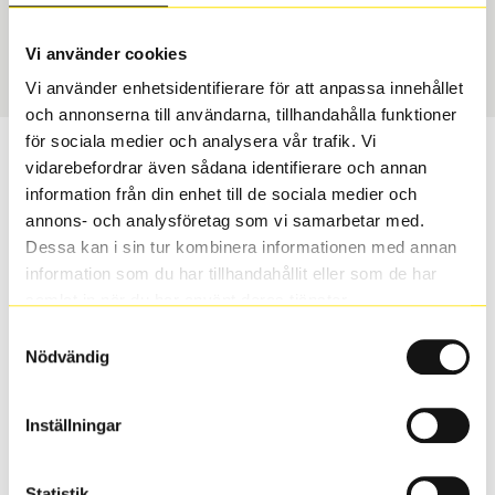
USA, 4x4 vinter
275/40 R 22 108T
Art nummer
Vi använder cookies
2064
Vi använder enhetsidentifierare för att anpassa innehållet
och annonserna till användarna, tillhandahålla funktioner
för sociala medier och analysera vår trafik. Vi
Passar detta däck min bil?
vidarebefordrar även sådana identifierare och annan
information från din enhet till de sociala medier och
Ange registreringsnummer för att se om det däck du
annons- och analysföretag som vi samarbetar med.
valt passar din bilmodell. Om du köper däck som skall
Dessa kan i sin tur kombinera informationen med annan
sättas på dina befintliga fälgar, se till att kolla en extra
information som du har tillhandahållit eller som de har
gång så att däck och fälg har samma dimensioner.
samlat in när du har använt deras tjänster.
Ibland kan fälgen ha bytts ut under årens lopp och
Samtyckesval
inte vara samma dimension som bilen hade ut från
Nödvändig
fabrik.
Inställningar
S
Sök
Statistik