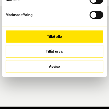
Marknadsföring
Boka och hämta hos Däckspecialen
Tillåt alla
När du beställer dina nya däck eller fälgar hos oss
levereras de direkt till någon av våra däckverkstäder i
Göteborg. Välj mellan Hisingen (Bäckebol) eller
Tillåt urval
Mölndal. I beställningen anger du datum och tid för
upphämtning eller service. När vi byter dina däck ser
Avvisa
vi till att de uppfyller alla krav för en säker körning.