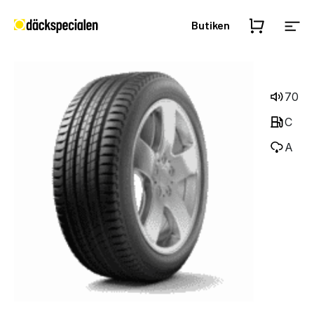
Butiken
70
C
A