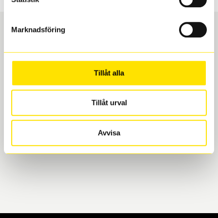
Marknadsföring
Boka och hämta hos Däckspecialen
Tillåt alla
När du beställer dina nya däck eller fälgar hos oss
levereras de direkt till någon av våra däckverkstäder i
Göteborg. Välj mellan Hisingen (Bäckebol) eller
Tillåt urval
Mölndal. I beställningen anger du datum och tid för
upphämtning eller service. När vi byter dina däck ser
Avvisa
vi till att de uppfyller alla krav för en säker körning.