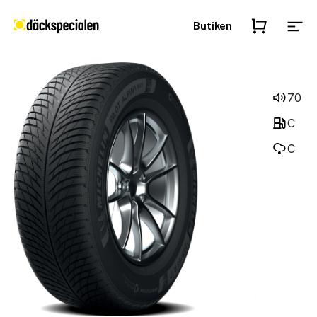
Butiken
70
C
C