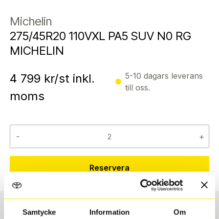
Michelin
275/45R20 110VXL PA5 SUV N0 RG
MICHELIN
5-10 dagars leverans
4 799
kr/st inkl.
till oss.
moms
-
+
Reservera
Samtycke
Information
Om