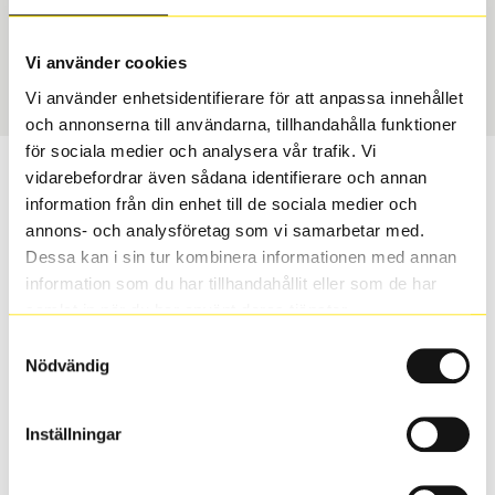
Däcktyp
Däckstorlek
USA, 4x4 vinter
275/45 R 20 110V
Art nummer
Vi använder cookies
1987
Vi använder enhetsidentifierare för att anpassa innehållet
och annonserna till användarna, tillhandahålla funktioner
för sociala medier och analysera vår trafik. Vi
Passar detta däck min bil?
vidarebefordrar även sådana identifierare och annan
information från din enhet till de sociala medier och
annons- och analysföretag som vi samarbetar med.
Ange registreringsnummer för att se om det däck du
Dessa kan i sin tur kombinera informationen med annan
valt passar din bilmodell. Om du köper däck som skall
information som du har tillhandahållit eller som de har
sättas på dina befintliga fälgar, se till att kolla en extra
samlat in när du har använt deras tjänster.
gång så att däck och fälg har samma dimensioner.
Ibland kan fälgen ha bytts ut under årens lopp och
Samtyckesval
Nödvändig
inte vara samma dimension som bilen hade ut från
fabrik.
Inställningar
S
Sök