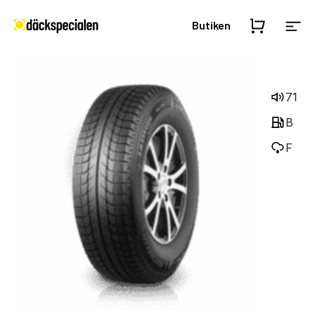
Butiken
71
B
F