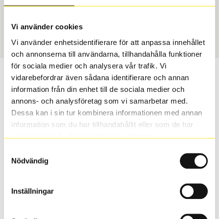
USA, 4x4 vinter
275/45 R 20 110T
Art nummer
Vi använder cookies
2091
Vi använder enhetsidentifierare för att anpassa innehållet
och annonserna till användarna, tillhandahålla funktioner
för sociala medier och analysera vår trafik. Vi
Passar detta däck min bil?
vidarebefordrar även sådana identifierare och annan
information från din enhet till de sociala medier och
annons- och analysföretag som vi samarbetar med.
Ange registreringsnummer för att se om det däck du
Dessa kan i sin tur kombinera informationen med annan
valt passar din bilmodell. Om du köper däck som skall
information som du har tillhandahållit eller som de har
sättas på dina befintliga fälgar, se till att kolla en extra
samlat in när du har använt deras tjänster.
gång så att däck och fälg har samma dimensioner.
Ibland kan fälgen ha bytts ut under årens lopp och
Samtyckesval
inte vara samma dimension som bilen hade ut från
Nödvändig
fabrik.
Inställningar
S
Sök