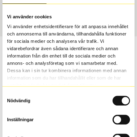
USA, 4x4 vinter
275/45 R 21 110T
Art nummer
Vi använder cookies
1983
Vi använder enhetsidentifierare för att anpassa innehållet
och annonserna till användarna, tillhandahålla funktioner
för sociala medier och analysera vår trafik. Vi
Passar detta däck min bil?
vidarebefordrar även sådana identifierare och annan
information från din enhet till de sociala medier och
annons- och analysföretag som vi samarbetar med.
Ange registreringsnummer för att se om det däck du
Dessa kan i sin tur kombinera informationen med annan
valt passar din bilmodell. Om du köper däck som skall
information som du har tillhandahållit eller som de har
sättas på dina befintliga fälgar, se till att kolla en extra
samlat in när du har använt deras tjänster.
gång så att däck och fälg har samma dimensioner.
Ibland kan fälgen ha bytts ut under årens lopp och
Samtyckesval
inte vara samma dimension som bilen hade ut från
Nödvändig
fabrik.
Inställningar
S
Sök