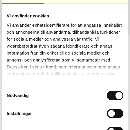
USA, 4x4 vinter
275/50 R 20 113T
Art nummer
Vi använder cookies
2019
Vi använder enhetsidentifierare för att anpassa innehållet
och annonserna till användarna, tillhandahålla funktioner
för sociala medier och analysera vår trafik. Vi
Passar detta däck min bil?
vidarebefordrar även sådana identifierare och annan
information från din enhet till de sociala medier och
annons- och analysföretag som vi samarbetar med.
Ange registreringsnummer för att se om det däck du
Dessa kan i sin tur kombinera informationen med annan
valt passar din bilmodell. Om du köper däck som skall
information som du har tillhandahållit eller som de har
sättas på dina befintliga fälgar, se till att kolla en extra
samlat in när du har använt deras tjänster.
gång så att däck och fälg har samma dimensioner.
Ibland kan fälgen ha bytts ut under årens lopp och
Samtyckesval
inte vara samma dimension som bilen hade ut från
Nödvändig
fabrik.
Inställningar
S
Sök