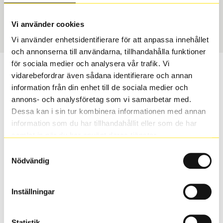
USA, 4x4
275/55 R 17 109V
Art nummer
Vi använder cookies
10633
Vi använder enhetsidentifierare för att anpassa innehållet
och annonserna till användarna, tillhandahålla funktioner
för sociala medier och analysera vår trafik. Vi
Passar detta däck min bil?
vidarebefordrar även sådana identifierare och annan
information från din enhet till de sociala medier och
Ange registreringsnummer för att se om det däck du
annons- och analysföretag som vi samarbetar med.
valt passar din bilmodell. Om du köper däck som skall
Dessa kan i sin tur kombinera informationen med annan
sättas på dina befintliga fälgar, se till att kolla en extra
information som du har tillhandahållit eller som de har
gång så att däck och fälg har samma dimensioner.
samlat in när du har använt deras tjänster.
Ibland kan fälgen ha bytts ut under årens lopp och
Samtyckesval
inte vara samma dimension som bilen hade ut från
Nödvändig
fabrik.
Inställningar
S
Sök
Statistik