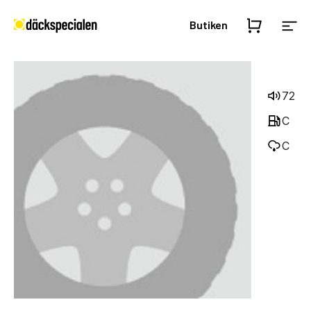
Butiken
72
C
C