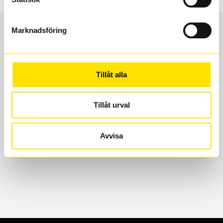
Marknadsföring
Boka och hämta hos Däckspecialen
Tillåt alla
När du beställer dina nya däck eller fälgar hos oss
levereras de direkt till någon av våra däckverkstäder i
Göteborg. Välj mellan Hisingen (Bäckebol) eller
Tillåt urval
Mölndal. I beställningen anger du datum och tid för
upphämtning eller service. När vi byter dina däck ser
Avvisa
vi till att de uppfyller alla krav för en säker körning.