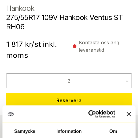
Hankook
275/55R17 109V Hankook Ventus ST
RH06
Kontakta oss ang.
1 817
kr/st inkl.
leveranstid
moms
-
+
Reservera
Samtycke
Information
Om
Däcktyp
Däckstorlek