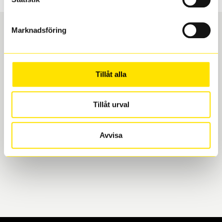
Marknadsföring
Boka och hämta hos Däckspecialen
Tillåt alla
När du beställer dina nya däck eller fälgar hos oss
levereras de direkt till någon av våra däckverkstäder i
Göteborg. Välj mellan Hisingen (Bäckebol) eller
Tillåt urval
Mölndal. I beställningen anger du datum och tid för
upphämtning eller service. När vi byter dina däck ser
Avvisa
vi till att de uppfyller alla krav för en säker körning.