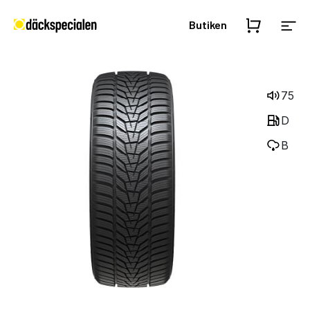
Butiken
75
D
B