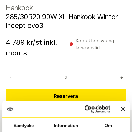
Hankook
285/30R20 99W XL Hankook Winter
i*cept evo3
Kontakta oss ang.
4 789
kr/st inkl.
leveranstid
moms
-
+
Reservera
Samtycke
Information
Om
Däcktyp
Däckstorlek