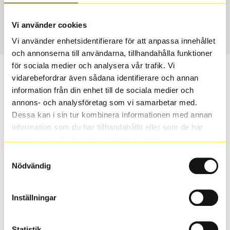
Vinter
285/30 R 20 99W
Art nummer
Vi använder cookies
1421
Vi använder enhetsidentifierare för att anpassa innehållet
och annonserna till användarna, tillhandahålla funktioner
för sociala medier och analysera vår trafik. Vi
Passar detta däck min bil?
vidarebefordrar även sådana identifierare och annan
information från din enhet till de sociala medier och
Ange registreringsnummer för att se om det däck du
annons- och analysföretag som vi samarbetar med.
valt passar din bilmodell. Om du köper däck som skall
Dessa kan i sin tur kombinera informationen med annan
sättas på dina befintliga fälgar, se till att kolla en extra
information som du har tillhandahållit eller som de har
gång så att däck och fälg har samma dimensioner.
samlat in när du har använt deras tjänster.
Ibland kan fälgen ha bytts ut under årens lopp och
Samtyckesval
inte vara samma dimension som bilen hade ut från
Nödvändig
fabrik.
Inställningar
S
Sök
Statistik