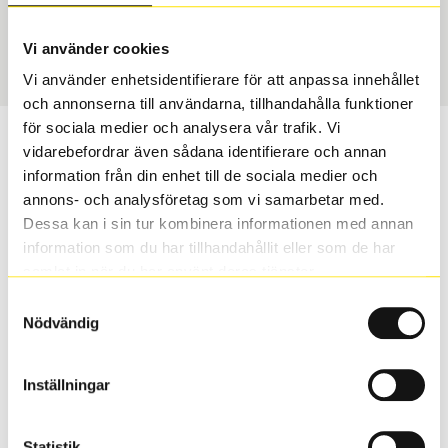
Vinter
295/30 R 21 102W
Art nummer
Vi använder cookies
1296
Vi använder enhetsidentifierare för att anpassa innehållet
och annonserna till användarna, tillhandahålla funktioner
för sociala medier och analysera vår trafik. Vi
Passar detta däck min bil?
vidarebefordrar även sådana identifierare och annan
information från din enhet till de sociala medier och
Ange registreringsnummer för att se om det däck du
annons- och analysföretag som vi samarbetar med.
valt passar din bilmodell. Om du köper däck som skall
Dessa kan i sin tur kombinera informationen med annan
sättas på dina befintliga fälgar, se till att kolla en extra
information som du har tillhandahållit eller som de har
gång så att däck och fälg har samma dimensioner.
samlat in när du har använt deras tjänster.
Ibland kan fälgen ha bytts ut under årens lopp och
Samtyckesval
inte vara samma dimension som bilen hade ut från
Nödvändig
fabrik.
Inställningar
S
Sök
Statistik