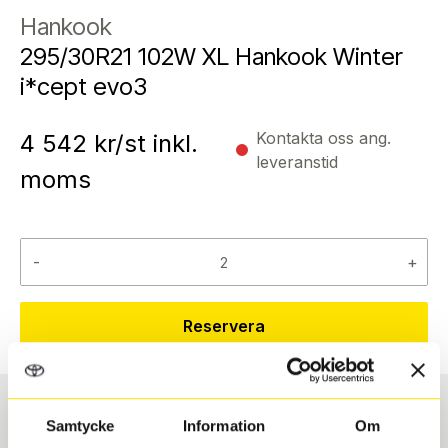
Hankook
295/30R21 102W XL Hankook Winter
i*cept evo3
Kontakta oss ang.
4 542
kr/st inkl.
leveranstid
moms
-
+
Reservera
Samtycke
Information
Om
Däcktyp
Däckstorlek