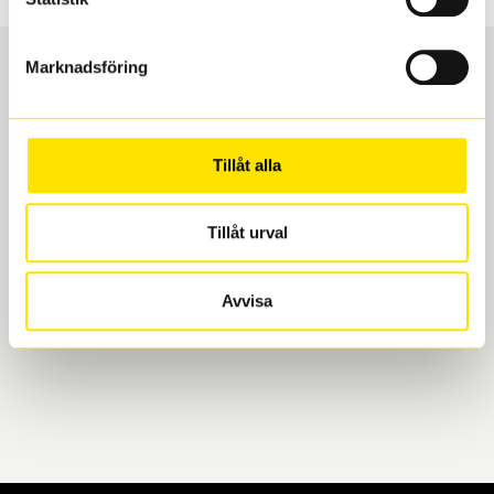
Marknadsföring
Boka och hämta hos Däckspecialen
Tillåt alla
När du beställer dina nya däck eller fälgar hos oss
levereras de direkt till någon av våra däckverkstäder i
Göteborg. Välj mellan Hisingen (Bäckebol) eller
Tillåt urval
Mölndal. I beställningen anger du datum och tid för
upphämtning eller service. När vi byter dina däck ser
Avvisa
vi till att de uppfyller alla krav för en säker körning.