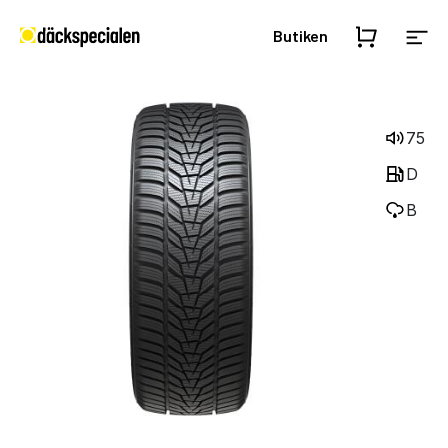
Butiken
75
D
B