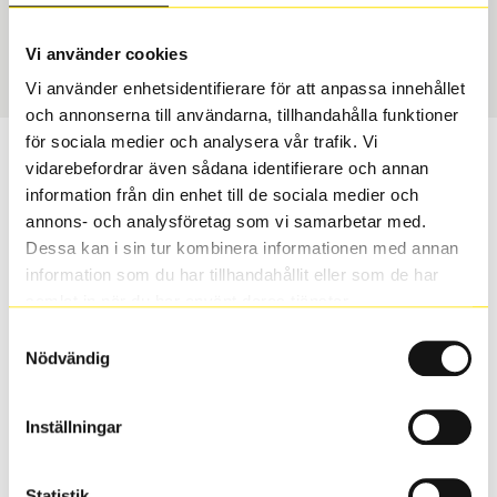
Vinter
295/35 R 19 104V
Art nummer
Vi använder cookies
1251
Vi använder enhetsidentifierare för att anpassa innehållet
och annonserna till användarna, tillhandahålla funktioner
för sociala medier och analysera vår trafik. Vi
Passar detta däck min bil?
vidarebefordrar även sådana identifierare och annan
information från din enhet till de sociala medier och
Ange registreringsnummer för att se om det däck du
annons- och analysföretag som vi samarbetar med.
valt passar din bilmodell. Om du köper däck som skall
Dessa kan i sin tur kombinera informationen med annan
sättas på dina befintliga fälgar, se till att kolla en extra
information som du har tillhandahållit eller som de har
gång så att däck och fälg har samma dimensioner.
samlat in när du har använt deras tjänster.
Ibland kan fälgen ha bytts ut under årens lopp och
Samtyckesval
inte vara samma dimension som bilen hade ut från
Nödvändig
fabrik.
Inställningar
S
Sök
Statistik