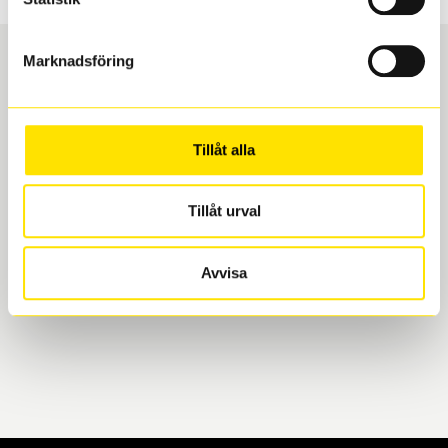
Marknadsföring
Boka och hämta hos Däckspecialen
Tillåt alla
När du beställer dina nya däck eller fälgar hos oss
levereras de direkt till någon av våra däckverkstäder i
Göteborg. Välj mellan Hisingen (Bäckebol) eller
Tillåt urval
Mölndal. I beställningen anger du datum och tid för
upphämtning eller service. När vi byter dina däck ser
Avvisa
vi till att de uppfyller alla krav för en säker körning.