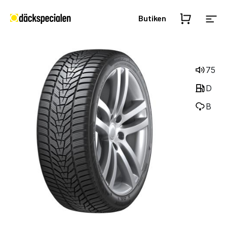
Butiken
75
D
B