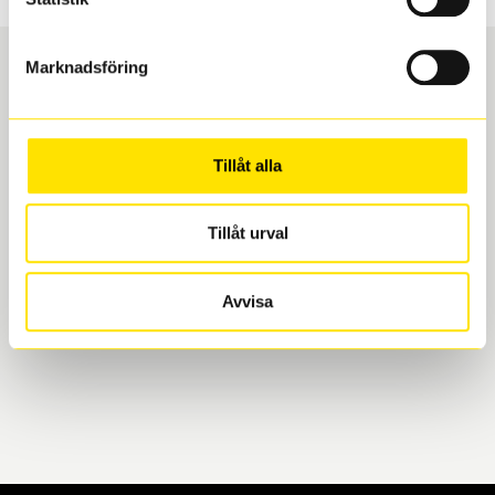
Marknadsföring
Boka och hämta hos Däckspecialen
Tillåt alla
När du beställer dina nya däck eller fälgar hos oss
levereras de direkt till någon av våra däckverkstäder i
Göteborg. Välj mellan Hisingen (Bäckebol) eller
Tillåt urval
Mölndal. I beställningen anger du datum och tid för
upphämtning eller service. När vi byter dina däck ser
Avvisa
vi till att de uppfyller alla krav för en säker körning.