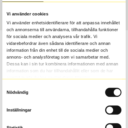
Vinter
295/35 R 20 105W
Art nummer
Vi använder cookies
1455
Vi använder enhetsidentifierare för att anpassa innehållet
och annonserna till användarna, tillhandahålla funktioner
för sociala medier och analysera vår trafik. Vi
Passar detta däck min bil?
vidarebefordrar även sådana identifierare och annan
information från din enhet till de sociala medier och
Ange registreringsnummer för att se om det däck du
annons- och analysföretag som vi samarbetar med.
valt passar din bilmodell. Om du köper däck som skall
Dessa kan i sin tur kombinera informationen med annan
sättas på dina befintliga fälgar, se till att kolla en extra
information som du har tillhandahållit eller som de har
gång så att däck och fälg har samma dimensioner.
samlat in när du har använt deras tjänster.
Ibland kan fälgen ha bytts ut under årens lopp och
Samtyckesval
inte vara samma dimension som bilen hade ut från
Nödvändig
fabrik.
Inställningar
S
Sök
Statistik