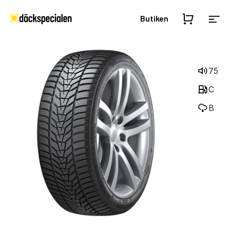
Butiken
75
C
B