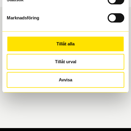
Marknadsföring
Boka och hämta hos Däckspecialen
Tillåt alla
När du beställer dina nya däck eller fälgar hos oss
levereras de direkt till någon av våra däckverkstäder i
Göteborg. Välj mellan Hisingen (Bäckebol) eller
Tillåt urval
Mölndal. I beställningen anger du datum och tid för
upphämtning eller service. När vi byter dina däck ser
Avvisa
vi till att de uppfyller alla krav för en säker körning.