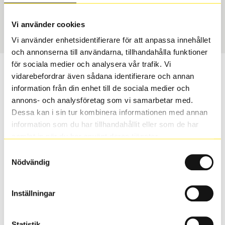
USA, 4x4
295/35 R 21 107Y
Art nummer
Vi använder cookies
2568
Vi använder enhetsidentifierare för att anpassa innehållet
och annonserna till användarna, tillhandahålla funktioner
för sociala medier och analysera vår trafik. Vi
Passar detta däck min bil?
vidarebefordrar även sådana identifierare och annan
information från din enhet till de sociala medier och
Ange registreringsnummer för att se om det däck du
annons- och analysföretag som vi samarbetar med.
valt passar din bilmodell. Om du köper däck som skall
Dessa kan i sin tur kombinera informationen med annan
sättas på dina befintliga fälgar, se till att kolla en extra
information som du har tillhandahållit eller som de har
gång så att däck och fälg har samma dimensioner.
samlat in när du har använt deras tjänster.
Ibland kan fälgen ha bytts ut under årens lopp och
Samtyckesval
inte vara samma dimension som bilen hade ut från
Nödvändig
fabrik.
Inställningar
S
Sök
Statistik