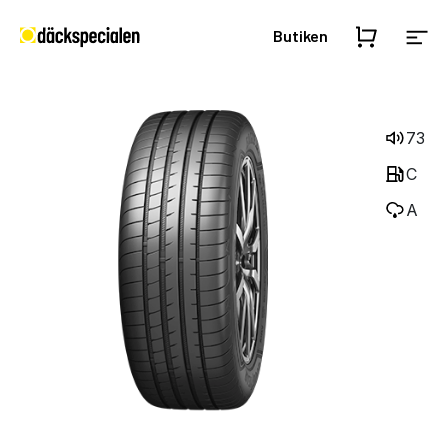
Butiken
73
C
A