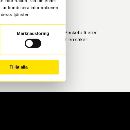
n information från din enhet
 tur kombinera informationen
deras tjänster.
öteborg. Välj mellan Hisingen (Bäckebol) eller
Marknadsföring
ll att de uppfyller alla krav för en säker
Tillåt alla