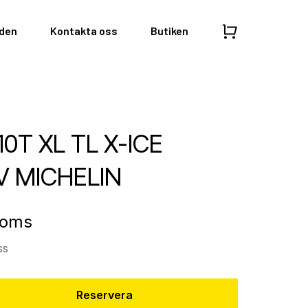
nden
Kontakta oss
Butiken
10T XL TL X-ICE
V MICHELIN
moms
ss
Reservera