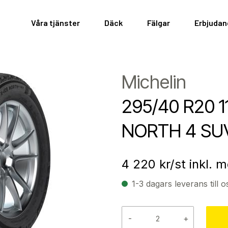
Våra tjänster
Däck
Fälgar
Erbjuda
Michelin
295/40 R20 1
NORTH 4 SU
4 220
kr/st inkl. 
1-3 dagars leverans till o
-
+