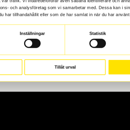
vår trafik. Vi vidarebefordrar även sådana identifierare och anna
nnons- och analysföretag som vi samarbetar med. Dessa kan i sin
har tillhandahållit eller som de har samlat in när du har använt 
len
 oss levereras de direkt till någon av våra däckverkstäder i G
Inställningar
Statistik
för upphämtning eller service. När vi byter dina däck ser vi ti
Tillåt urval