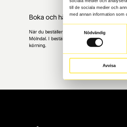
sociala medier och analysera 
till de sociala medier och a
med annan information som du 
Boka och hämta hos Däckspecia
Samtyckesval
När du beställer dina nya däck eller fälgar hos
Nödvändig
Mölndal. I beställningen anger du datum och tid 
körning.
Avvisa