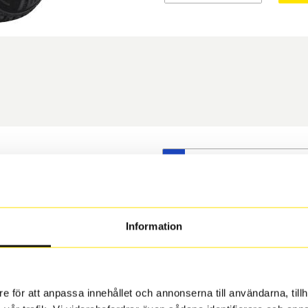
S
t däck du valt passar din
s på dina befintliga fälgar,
 och fälg har samma
Information
 under årens lopp och inte
rån fabrik.
e för att anpassa innehållet och annonserna till användarna, tillh