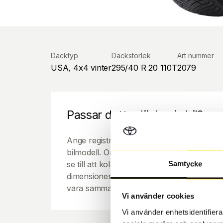
Däcktyp
Däckstorlek
Art nummer
USA, 4x4 vinter
295/40 R 20 110T
2079
Passar detta däck min bil?
Ange registreringsnummer för att se om de
bilmodell. Om du köper däck som skall sätta
se till att kolla en extra gång så att däck
Samtycke
dimensioner. Ibland kan fälgen ha bytts ut
vara samma dimension som bilen hade ut f
Vi använder cookies
Vi använder enhetsidentifierar