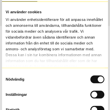
Vinter
295/40 R 19 108V
Art nummer
Vi använder cookies
1688
Vi använder enhetsidentifierare för att anpassa innehållet
och annonserna till användarna, tillhandahålla funktioner
för sociala medier och analysera vår trafik. Vi
Passar detta däck min bil?
vidarebefordrar även sådana identifierare och annan
information från din enhet till de sociala medier och
Ange registreringsnummer för att se om det däck du
annons- och analysföretag som vi samarbetar med.
valt passar din bilmodell. Om du köper däck som skall
Dessa kan i sin tur kombinera informationen med annan
sättas på dina befintliga fälgar, se till att kolla en extra
information som du har tillhandahållit eller som de har
gång så att däck och fälg har samma dimensioner.
samlat in när du har använt deras tjänster.
Ibland kan fälgen ha bytts ut under årens lopp och
Samtyckesval
inte vara samma dimension som bilen hade ut från
Nödvändig
fabrik.
Inställningar
S
Sök
Statistik