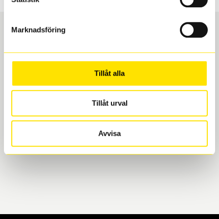
Marknadsföring
Boka och hämta hos Däckspecialen
Tillåt alla
När du beställer dina nya däck eller fälgar hos oss
levereras de direkt till någon av våra däckverkstäder i
Göteborg. Välj mellan Hisingen (Bäckebol) eller
Tillåt urval
Mölndal. I beställningen anger du datum och tid för
upphämtning eller service. När vi byter dina däck ser
Avvisa
vi till att de uppfyller alla krav för en säker körning.