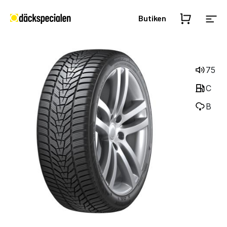
Butiken
75
C
B