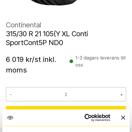
Continental
315/30 R 21 105(Y XL Conti
SportCont5P ND0
1-3 dagars leverans till
6 019
kr/st inkl.
oss
moms
-
+
Reservera