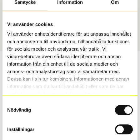
Samtycke
Information
Om
Däcktyp
Däckstorlek
Sommar
315/30 R 21 105Y
Vi använder cookies
Art nummer
Vi använder enhetsidentifierare för att anpassa innehållet
3420
och annonserna till användarna, tillhandahålla funktioner
för sociala medier och analysera vår trafik. Vi
vidarebefordrar även sådana identifierare och annan
Passar detta däck min bil?
information från din enhet till de sociala medier och
annons- och analysföretag som vi samarbetar med.
Ange registreringsnummer för att se om det däck du
Dessa kan i sin tur kombinera informationen med annan
valt passar din bilmodell. Om du köper däck som skall
information som du har tillhandahållit eller som de har
sättas på dina befintliga fälgar, se till att kolla en extra
samlat in när du har använt deras tjänster.
gång så att däck och fälg har samma dimensioner.
Samtyckesval
Ibland kan fälgen ha bytts ut under årens lopp och
Nödvändig
inte vara samma dimension som bilen hade ut från
fabrik.
Inställningar