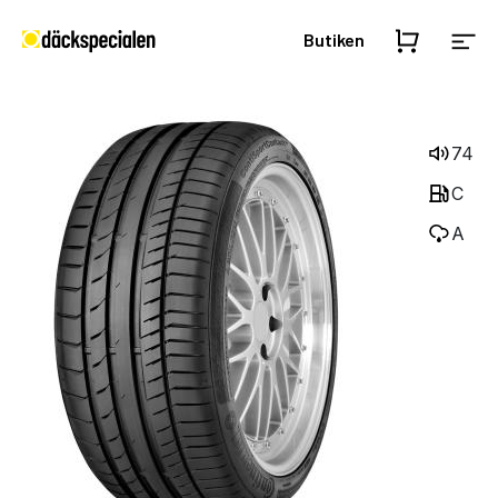
Butiken
74
C
A