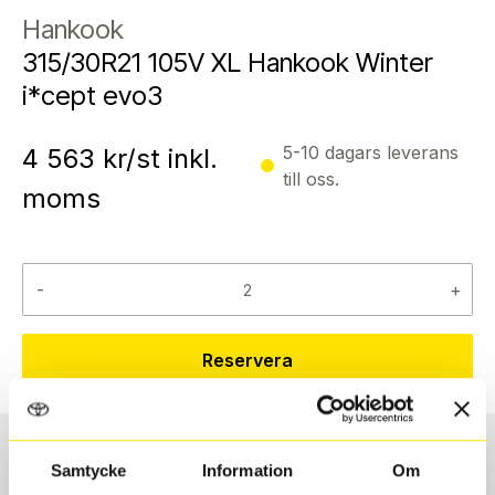
Hankook
315/30R21 105V XL Hankook Winter
i*cept evo3
5-10 dagars leverans
4 563
kr/st inkl.
till oss.
moms
-
+
Reservera
Samtycke
Information
Om
Däcktyp
Däckstorlek