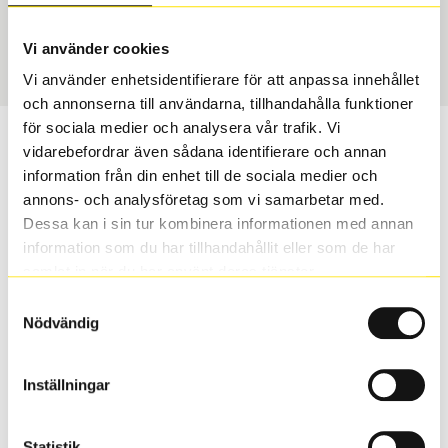
Vinter
315/30 R 21 105V
Art nummer
Vi använder cookies
1306
Vi använder enhetsidentifierare för att anpassa innehållet
och annonserna till användarna, tillhandahålla funktioner
för sociala medier och analysera vår trafik. Vi
Passar detta däck min bil?
vidarebefordrar även sådana identifierare och annan
information från din enhet till de sociala medier och
Ange registreringsnummer för att se om det däck du
annons- och analysföretag som vi samarbetar med.
valt passar din bilmodell. Om du köper däck som skall
Dessa kan i sin tur kombinera informationen med annan
sättas på dina befintliga fälgar, se till att kolla en extra
information som du har tillhandahållit eller som de har
gång så att däck och fälg har samma dimensioner.
samlat in när du har använt deras tjänster.
Ibland kan fälgen ha bytts ut under årens lopp och
Samtyckesval
inte vara samma dimension som bilen hade ut från
Nödvändig
fabrik.
Inställningar
S
Sök
Statistik