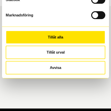
Marknadsföring
Boka och hämta hos Däckspecialen
Tillåt alla
När du beställer dina nya däck eller fälgar hos oss
levereras de direkt till någon av våra däckverkstäder i
Göteborg. Välj mellan Hisingen (Bäckebol) eller
Tillåt urval
Mölndal. I beställningen anger du datum och tid för
upphämtning eller service. När vi byter dina däck ser
Avvisa
vi till att de uppfyller alla krav för en säker körning.