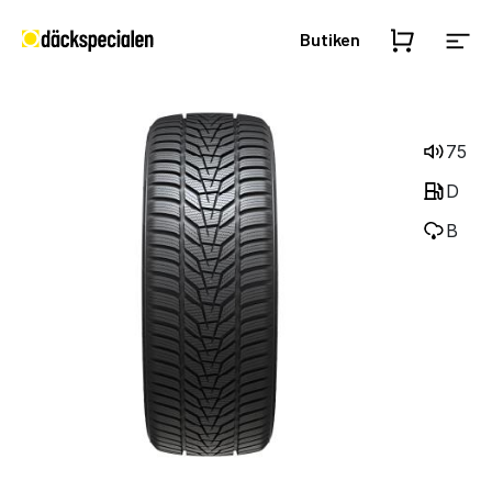
Butiken
75
D
B