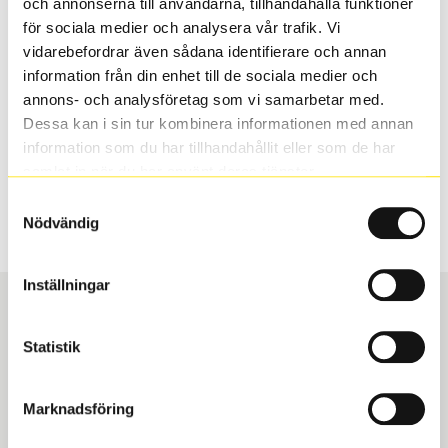
och annonserna till användarna, tillhandahålla funktioner
valt passar din bilmodell. Om du köper däck som skall
för sociala medier och analysera vår trafik. Vi
sättas på dina befintliga fälgar, se till att kolla en extra
vidarebefordrar även sådana identifierare och annan
gång så att däck och fälg har samma dimensioner.
information från din enhet till de sociala medier och
Ibland kan fälgen ha bytts ut under årens lopp och
annons- och analysföretag som vi samarbetar med.
inte vara samma dimension som bilen hade ut från
Dessa kan i sin tur kombinera informationen med annan
fabrik.
information som du har tillhandahållit eller som de har
samlat in när du har använt deras tjänster.
Samtyckesval
S
Sök
Nödvändig
Inställningar
Statistik
Boka och hämta hos Däckspecialen
Marknadsföring
När du beställer dina nya däck eller fälgar hos oss
levereras de direkt till någon av våra däckverkstäder i