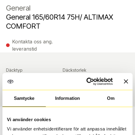
General
General 165/60R14 75H/ ALTIMAX
COMFORT
Kontakta oss ang.
leveranstid
Däcktyp
Däckstorlek
Sommar
165/60 R 14 ArrayArray
Art nummer
90374
Samtycke
Information
Om
Passar detta däck min bil?
Vi använder cookies
Vi använder enhetsidentifierare för att anpassa innehållet
Ange registreringsnummer för att se om det däck du