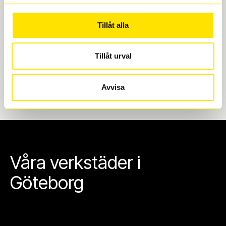
Göteborg. Välj mellan Hisingen (Bäckebol) eller
Mölndal. I beställningen anger du datum och tid för
Tillåt alla
upphämtning eller service. När vi byter dina däck ser
vi till att de uppfyller alla krav för en säker körning.
Tillåt urval
Avvisa
Våra verkstäder i
Göteborg