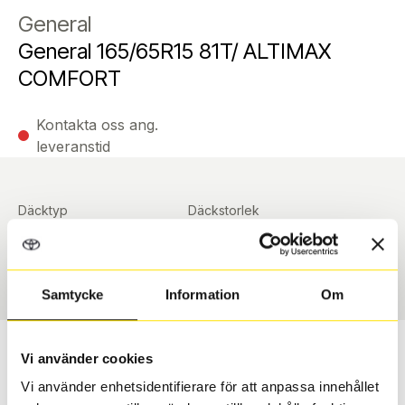
General
General 165/65R15 81T/ ALTIMAX
COMFORT
Kontakta oss ang.
leveranstid
Däcktyp
Däckstorlek
Sommar
165/65 R 15 ArrayArray
Art nummer
90393
Samtycke
Information
Om
Passar detta däck min bil?
Vi använder cookies
Vi använder enhetsidentifierare för att anpassa innehållet
Ange registreringsnummer för att se om det däck du