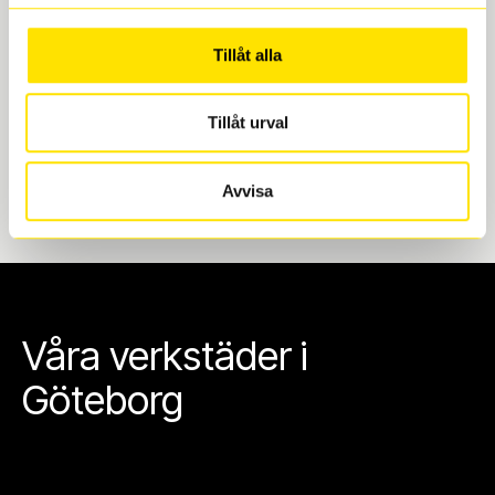
Göteborg. Välj mellan Hisingen (Bäckebol) eller
Mölndal. I beställningen anger du datum och tid för
Tillåt alla
upphämtning eller service. När vi byter dina däck ser
vi till att de uppfyller alla krav för en säker körning.
Tillåt urval
Avvisa
Våra verkstäder i
Göteborg