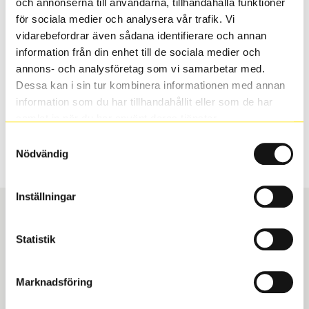
och annonserna till användarna, tillhandahålla funktioner
valt passar din bilmodell. Om du köper däck som skall
för sociala medier och analysera vår trafik. Vi
sättas på dina befintliga fälgar, se till att kolla en extra
vidarebefordrar även sådana identifierare och annan
gång så att däck och fälg har samma dimensioner.
information från din enhet till de sociala medier och
Ibland kan fälgen ha bytts ut under årens lopp och
annons- och analysföretag som vi samarbetar med.
inte vara samma dimension som bilen hade ut från
Dessa kan i sin tur kombinera informationen med annan
fabrik.
information som du har tillhandahållit eller som de har
samlat in när du har använt deras tjänster.
Samtyckesval
S
Sök
Nödvändig
Inställningar
Statistik
Boka och hämta hos Däckspecialen
Marknadsföring
När du beställer dina nya däck eller fälgar hos oss
levereras de direkt till någon av våra däckverkstäder i