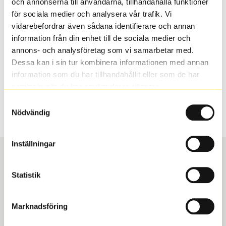
och annonserna till användarna, tillhandahålla funktioner
valt passar din bilmodell. Om du köper däck som skall
för sociala medier och analysera vår trafik. Vi
sättas på dina befintliga fälgar, se till att kolla en extra
vidarebefordrar även sådana identifierare och annan
gång så att däck och fälg har samma dimensioner.
information från din enhet till de sociala medier och
Ibland kan fälgen ha bytts ut under årens lopp och
annons- och analysföretag som vi samarbetar med.
inte vara samma dimension som bilen hade ut från
Dessa kan i sin tur kombinera informationen med annan
fabrik.
information som du har tillhandahållit eller som de har
samlat in när du har använt deras tjänster.
Samtyckesval
S
Sök
Nödvändig
Inställningar
Statistik
Boka och hämta hos Däckspecialen
Marknadsföring
När du beställer dina nya däck eller fälgar hos oss
levereras de direkt till någon av våra däckverkstäder i