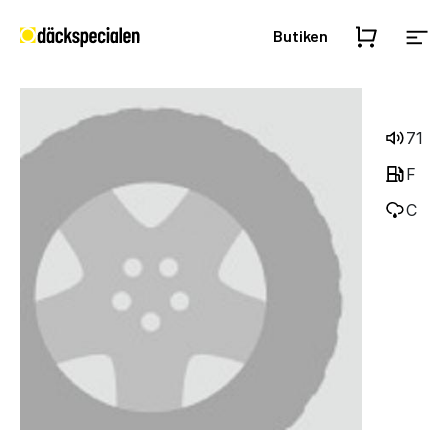
Butiken
71
F
C