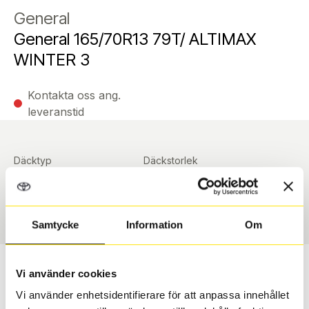
General
General 165/70R13 79T/ ALTIMAX
WINTER 3
Kontakta oss ang.
leveranstid
Däcktyp
Däckstorlek
Vinter
165/70 R 13 79T
Art nummer
91017
Samtycke
Information
Om
Passar detta däck min bil?
Vi använder cookies
Vi använder enhetsidentifierare för att anpassa innehållet
Ange registreringsnummer för att se om det däck du