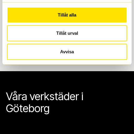
Göteborg. Välj mellan Hisingen (Bäckebol) eller
Mölndal. I beställningen anger du datum och tid för
Tillåt alla
upphämtning eller service. När vi byter dina däck ser
vi till att de uppfyller alla krav för en säker körning.
Tillåt urval
Avvisa
Våra verkstäder i
Göteborg