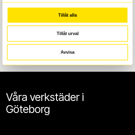
Göteborg. Välj mellan Hisingen (Bäckebol) eller
Mölndal. I beställningen anger du datum och tid för
Tillåt alla
upphämtning eller service. När vi byter dina däck ser
vi till att de uppfyller alla krav för en säker körning.
Tillåt urval
Avvisa
Våra verkstäder i
Göteborg