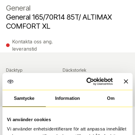
General
General 165/70R14 85T/ ALTIMAX
COMFORT XL
Kontakta oss ang.
leveranstid
Däcktyp
Däckstorlek
Sommar
165/70 R 14 ArrayArray
Art nummer
90365
Samtycke
Information
Om
Passar detta däck min bil?
Vi använder cookies
Vi använder enhetsidentifierare för att anpassa innehållet
Ange registreringsnummer för att se om det däck du