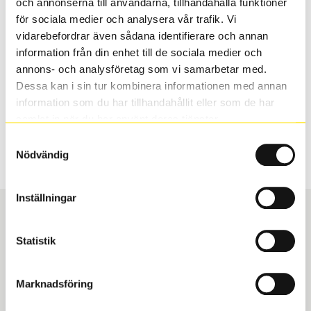
och annonserna till användarna, tillhandahålla funktioner
valt passar din bilmodell. Om du köper däck som skall
för sociala medier och analysera vår trafik. Vi
sättas på dina befintliga fälgar, se till att kolla en extra
vidarebefordrar även sådana identifierare och annan
gång så att däck och fälg har samma dimensioner.
information från din enhet till de sociala medier och
Ibland kan fälgen ha bytts ut under årens lopp och
annons- och analysföretag som vi samarbetar med.
inte vara samma dimension som bilen hade ut från
Dessa kan i sin tur kombinera informationen med annan
fabrik.
information som du har tillhandahållit eller som de har
samlat in när du har använt deras tjänster.
Samtyckesval
S
Sök
Nödvändig
Inställningar
Statistik
Boka och hämta hos Däckspecialen
Marknadsföring
När du beställer dina nya däck eller fälgar hos oss
levereras de direkt till någon av våra däckverkstäder i