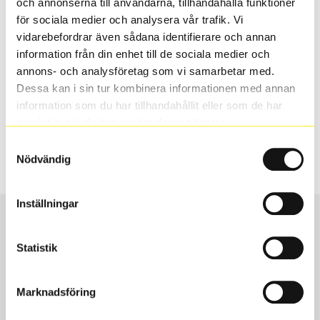
och annonserna till användarna, tillhandahålla funktioner
valt passar din bilmodell. Om du köper däck som skall
för sociala medier och analysera vår trafik. Vi
sättas på dina befintliga fälgar, se till att kolla en extra
vidarebefordrar även sådana identifierare och annan
gång så att däck och fälg har samma dimensioner.
information från din enhet till de sociala medier och
Ibland kan fälgen ha bytts ut under årens lopp och
annons- och analysföretag som vi samarbetar med.
inte vara samma dimension som bilen hade ut från
Dessa kan i sin tur kombinera informationen med annan
fabrik.
information som du har tillhandahållit eller som de har
samlat in när du har använt deras tjänster.
Samtyckesval
S
Sök
Nödvändig
Inställningar
Statistik
Boka och hämta hos Däckspecialen
Marknadsföring
När du beställer dina nya däck eller fälgar hos oss
levereras de direkt till någon av våra däckverkstäder i