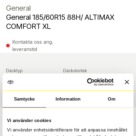
General
General 185/60R15 88H/ ALTIMAX
COMFORT XL
Kontakta oss ang.
leveranstid
Däcktyp
Däckstorlek
Sommar
185/60 R 15 ArrayArray
Art nummer
90373
Samtycke
Information
Om
Passar detta däck min bil?
Vi använder cookies
Vi använder enhetsidentifierare för att anpassa innehållet
Ange registreringsnummer för att se om det däck du