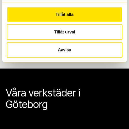
Göteborg. Välj mellan Hisingen (Bäckebol) eller
Mölndal. I beställningen anger du datum och tid för
Tillåt alla
upphämtning eller service. När vi byter dina däck ser
vi till att de uppfyller alla krav för en säker körning.
Tillåt urval
Avvisa
Våra verkstäder i
Göteborg