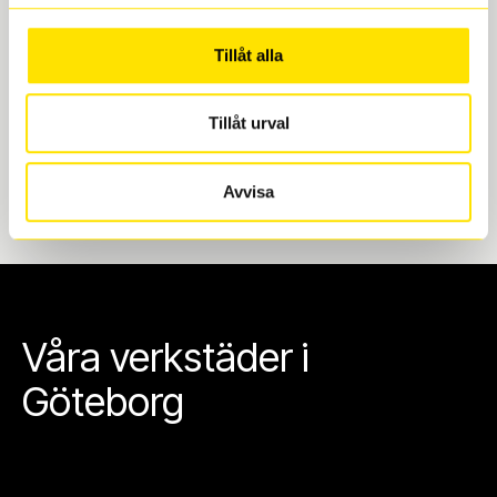
Göteborg. Välj mellan Hisingen (Bäckebol) eller
Mölndal. I beställningen anger du datum och tid för
Tillåt alla
upphämtning eller service. När vi byter dina däck ser
vi till att de uppfyller alla krav för en säker körning.
Tillåt urval
Avvisa
Våra verkstäder i
Göteborg