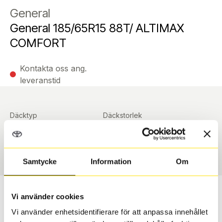
General
General 185/65R15 88T/ ALTIMAX
COMFORT
Kontakta oss ang.
leveranstid
Däcktyp
Däckstorlek
Sommar
185/65 R 15 ArrayArray
Art nummer
90371
Samtycke
Information
Om
Passar detta däck min bil?
Vi använder cookies
Vi använder enhetsidentifierare för att anpassa innehållet
Ange registreringsnummer för att se om det däck du