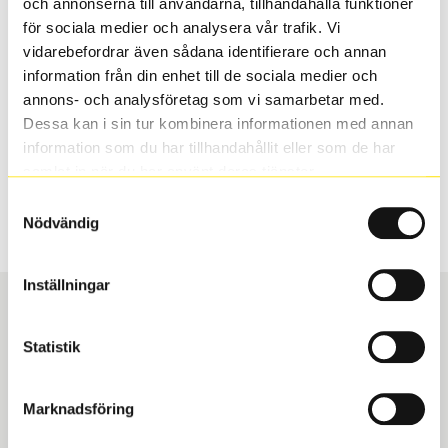
och annonserna till användarna, tillhandahålla funktioner
valt passar din bilmodell. Om du köper däck som skall
för sociala medier och analysera vår trafik. Vi
sättas på dina befintliga fälgar, se till att kolla en extra
vidarebefordrar även sådana identifierare och annan
gång så att däck och fälg har samma dimensioner.
information från din enhet till de sociala medier och
Ibland kan fälgen ha bytts ut under årens lopp och
annons- och analysföretag som vi samarbetar med.
inte vara samma dimension som bilen hade ut från
Dessa kan i sin tur kombinera informationen med annan
fabrik.
information som du har tillhandahållit eller som de har
samlat in när du har använt deras tjänster.
Samtyckesval
S
Sök
Nödvändig
Inställningar
Statistik
Boka och hämta hos Däckspecialen
Marknadsföring
När du beställer dina nya däck eller fälgar hos oss
levereras de direkt till någon av våra däckverkstäder i