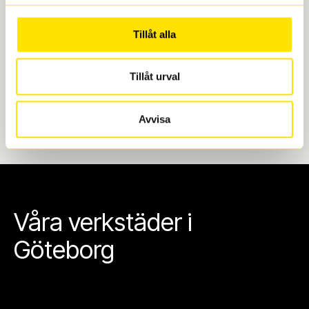
Göteborg. Välj mellan Hisingen (Bäckebol) eller
Mölndal. I beställningen anger du datum och tid för
Tillåt alla
upphämtning eller service. När vi byter dina däck ser
vi till att de uppfyller alla krav för en säker körning.
Tillåt urval
Avvisa
Våra verkstäder i
Göteborg