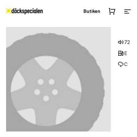
Butiken
72
E
C