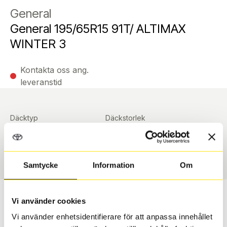
General
General 195/65R15 91T/ ALTIMAX
WINTER 3
Kontakta oss ang.
leveranstid
Däcktyp
Däckstorlek
Vinter
195/65 R 15 91T
Art nummer
90993
Samtycke
Information
Om
Passar detta däck min bil?
Vi använder cookies
Vi använder enhetsidentifierare för att anpassa innehållet
Ange registreringsnummer för att se om det däck du