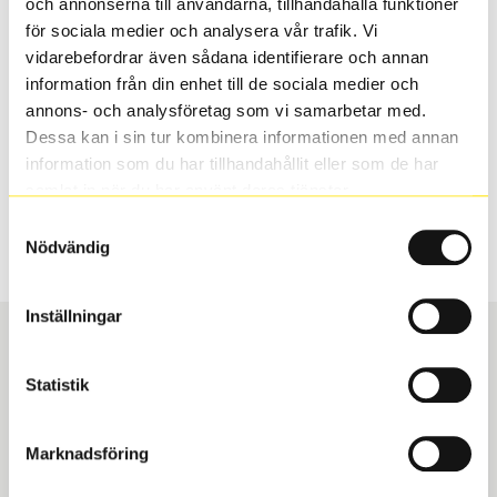
och annonserna till användarna, tillhandahålla funktioner
valt passar din bilmodell. Om du köper däck som skall
för sociala medier och analysera vår trafik. Vi
sättas på dina befintliga fälgar, se till att kolla en extra
vidarebefordrar även sådana identifierare och annan
gång så att däck och fälg har samma dimensioner.
information från din enhet till de sociala medier och
Ibland kan fälgen ha bytts ut under årens lopp och
annons- och analysföretag som vi samarbetar med.
inte vara samma dimension som bilen hade ut från
Dessa kan i sin tur kombinera informationen med annan
fabrik.
information som du har tillhandahållit eller som de har
samlat in när du har använt deras tjänster.
Samtyckesval
S
Sök
Nödvändig
Inställningar
Statistik
Boka och hämta hos Däckspecialen
Marknadsföring
När du beställer dina nya däck eller fälgar hos oss
levereras de direkt till någon av våra däckverkstäder i