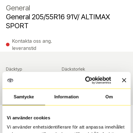
General
General 205/55R16 91V/ ALTIMAX
SPORT
Kontakta oss ang.
leveranstid
Däcktyp
Däckstorlek
Sommar
205/55 R 16 ArrayArray
Art nummer
90362
Samtycke
Information
Om
Passar detta däck min bil?
Vi använder cookies
Vi använder enhetsidentifierare för att anpassa innehållet
Ange registreringsnummer för att se om det däck du