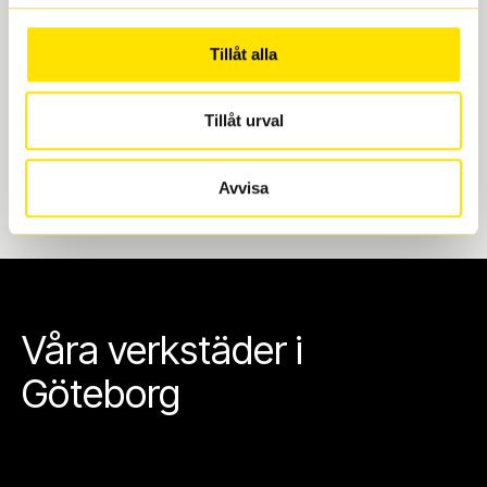
Göteborg. Välj mellan Hisingen (Bäckebol) eller
Mölndal. I beställningen anger du datum och tid för
Tillåt alla
upphämtning eller service. När vi byter dina däck ser
vi till att de uppfyller alla krav för en säker körning.
Tillåt urval
Avvisa
Våra verkstäder i
Göteborg