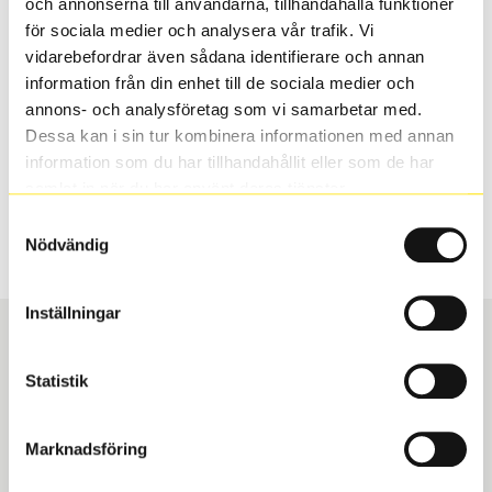
och annonserna till användarna, tillhandahålla funktioner
valt passar din bilmodell. Om du köper däck som skall
för sociala medier och analysera vår trafik. Vi
sättas på dina befintliga fälgar, se till att kolla en extra
vidarebefordrar även sådana identifierare och annan
gång så att däck och fälg har samma dimensioner.
information från din enhet till de sociala medier och
Ibland kan fälgen ha bytts ut under årens lopp och
annons- och analysföretag som vi samarbetar med.
inte vara samma dimension som bilen hade ut från
Dessa kan i sin tur kombinera informationen med annan
fabrik.
information som du har tillhandahållit eller som de har
samlat in när du har använt deras tjänster.
Samtyckesval
S
Sök
Nödvändig
Inställningar
Statistik
Boka och hämta hos Däckspecialen
Marknadsföring
När du beställer dina nya däck eller fälgar hos oss
levereras de direkt till någon av våra däckverkstäder i